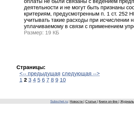
оплаты не были связаны с ведением пред
деятельности и не могут быть признаны с
критериям, предусмотренным п. 1 ст. 252 Н
учитывать такие расходы при исчислении н
уплачиваемому в связи с применением уп
Размер: 19 КБ
Страницы:
<-- предыдущая
следующая -->
1
2
3
4
5
6
7
8
9
10
Subschet.ru
:
Новости
|
Статьи
|
Книги on-line
|
Журналы 