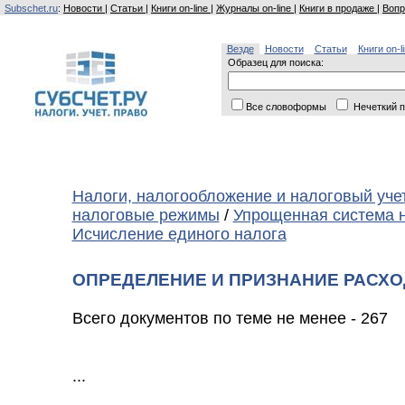
Subschet.ru
:
Новости
|
Статьи
|
Книги on-line
|
Журналы on-line
|
Книги в продаже
|
Вопр
Везде
Новости
Статьи
Книги on-l
Образец для поиска:
Все словоформы
Нечеткий п
Налоги, налогообложение и налоговый уче
налоговые режимы
/
Упрощенная система 
Исчисление единого налога
ОПРЕДЕЛЕНИЕ И ПРИЗНАНИЕ РАСХ
Всего документов по теме не менее - 267
...