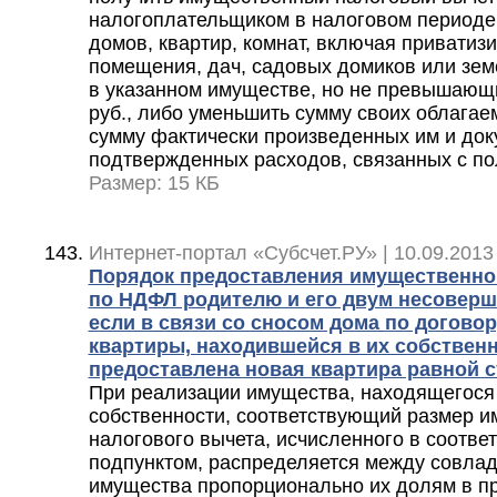
налогоплательщиком в налоговом периоде
домов, квартир, комнат, включая привати
помещения, дач, садовых домиков или зем
в указанном имуществе, но не превышающи
руб., либо уменьшить сумму своих облага
сумму фактически произведенных им и до
подтвержденных расходов, связанных с по
Размер: 15 КБ
Интернет-портал «Субсчет.РУ» | 10.09.2013
Порядок предоставления имущественно
по НДФЛ родителю и его двум несоверш
если в связи со сносом дома по догово
квартиры, находившейся в их собственн
предоставлена новая квартира равной 
При реализации имущества, находящегося
собственности, соответствующий размер 
налогового вычета, исчисленного в соотве
подпунктом, распределяется между совлад
имущества пропорционально их долям в пр