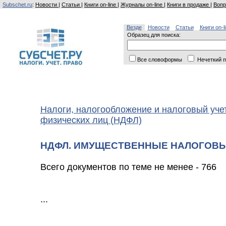
Subschet.ru
:
Новости
|
Статьи
|
Книги on-line
|
Журналы on-line
|
Книги в продаже
|
Вопр
Везде
Новости
Статьи
Книги on-l
Образец для поиска:
Все словоформы
Нечеткий п
Налоги, налогообложение и налоговый уче
физических лиц (НДФЛ)
НДФЛ. ИМУЩЕСТВЕННЫЕ НАЛОГОВ
Всего документов по теме не менее - 766
...