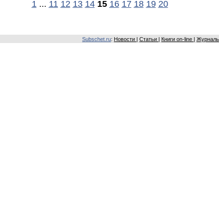
1
...
11
12
13
14
15
16
17
18
19
20
Subschet.ru
:
Новости
|
Статьи
|
Книги on-line
|
Журналы 