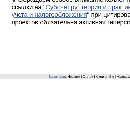
ссылки на "
Субсчет.ру: теория и практи
учета и налогообложения
" при цитирова
проектов обязательна активная гиперс
Subschet.ru
:
Новости
|
Статьи
|
Книги on-line
|
Журналы 