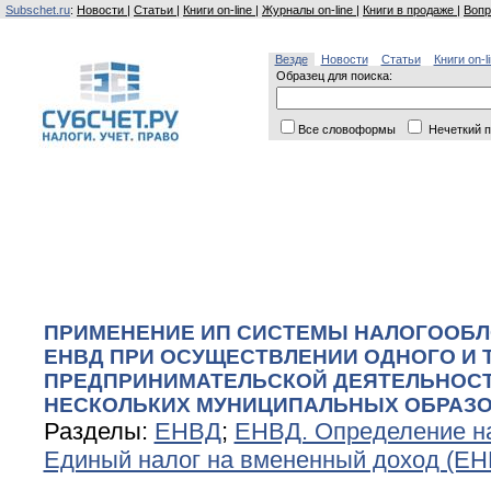
Subschet.ru
:
Новости
|
Статьи
|
Книги on-line
|
Журналы on-line
|
Книги в продаже
|
Вопр
Везде
Новости
Статьи
Книги on-l
Образец для поиска:
Все словоформы
Нечеткий п
ПРИМЕНЕНИЕ ИП СИСТЕМЫ НАЛОГООБЛ
ЕНВД ПРИ ОСУЩЕСТВЛЕНИИ ОДНОГО И 
ПРЕДПРИНИМАТЕЛЬСКОЙ ДЕЯТЕЛЬНОСТ
НЕСКОЛЬКИХ МУНИЦИПАЛЬНЫХ ОБРАЗ
Разделы:
ЕНВД
;
ЕНВД. Определение н
Единый налог на вмененный доход (ЕН