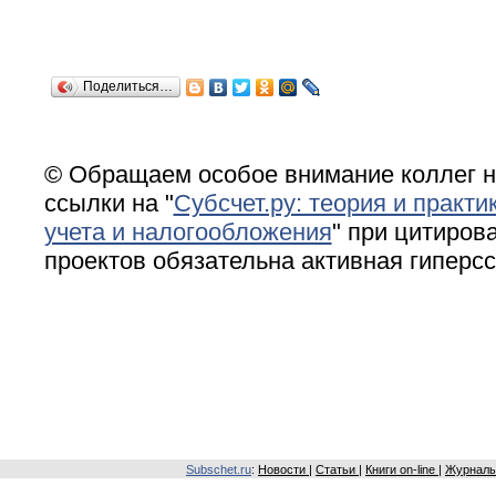
Поделиться…
© Обращаем особое внимание коллег н
ссылки на "
Субсчет.ру: теория и практи
учета и налогообложения
" при цитирова
проектов обязательна активная гиперс
Subschet.ru
:
Новости
|
Статьи
|
Книги on-line
|
Журналы 