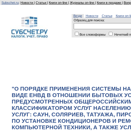
Subschet.ru
:
Новости
|
Статьи
|
Книги on-line
|
Журналы on-line
|
Книги в продаже
|
Вопр
Везде
Новости
Статьи
Книги on-l
Образец для поиска:
Все словоформы
Нечеткий п
"О ПОРЯДКЕ ПРИМЕНЕНИЯ СИСТЕМЫ Н
ВИДЕ ЕНВД В ОТНОШЕНИИ БЫТОВЫХ УСЛ
ПРЕДУСМОТРЕННЫХ ОБЩЕРОССИЙСКИ
КЛАССИФИКАТОРОМ УСЛУГ НАСЕЛЕНИЮ (
УСЛУГ: САУН, СОЛЯРИЕВ, ТАТУАЖА, ПИР
ПО УСТАНОВКЕ КОНДИЦИОНЕРОВ И РЕМ
КОМПЬЮТЕРНОЙ ТЕХНИКИ, А ТАКЖЕ УС