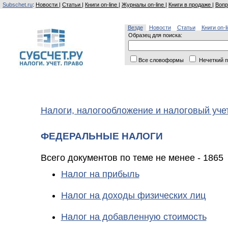
Subschet.ru
:
Новости
|
Статьи
|
Книги on-line
|
Журналы on-line
|
Книги в продаже
|
Вопр
Везде
Новости
Статьи
Книги on-l
Образец для поиска:
Все словоформы
Нечеткий п
Налоги, налогообложение и налоговый уче
ФЕДЕРАЛЬНЫЕ НАЛОГИ
Всего документов по теме не менее - 1865
Налог на прибыль
Налог на доходы физических лиц
Налог на добавленную стоимость