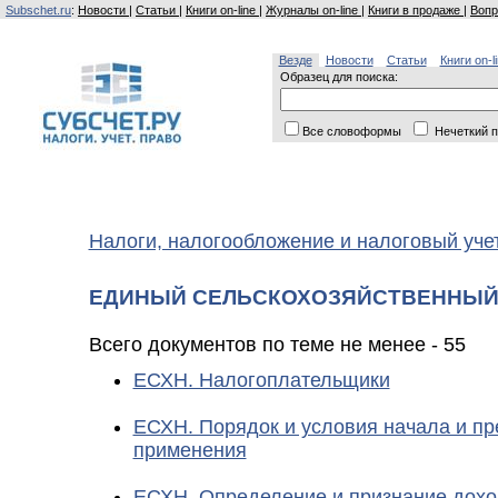
Subschet.ru
:
Новости
|
Статьи
|
Книги on-line
|
Журналы on-line
|
Книги в продаже
|
Вопр
Везде
Новости
Статьи
Книги on-l
Образец для поиска:
Все словоформы
Нечеткий п
Налоги, налогообложение и налоговый уче
ЕДИНЫЙ СЕЛЬСКОХОЗЯЙСТВЕННЫЙ 
Всего документов по теме не менее - 55
ЕСХН. Налогоплательщики
ЕСХН. Порядок и условия начала и п
применения
ЕСХН. Определение и признание дох