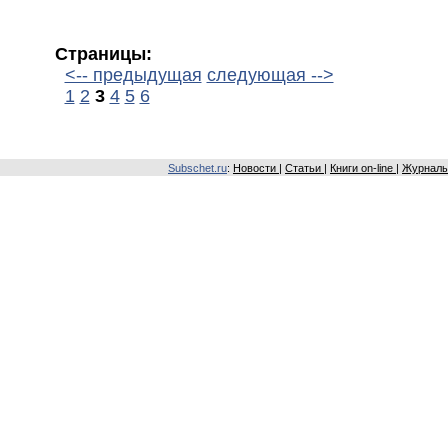
Страницы:
<-- предыдущая
следующая -->
1
2
3
4
5
6
Subschet.ru
:
Новости
|
Статьи
|
Книги on-line
|
Журналы 