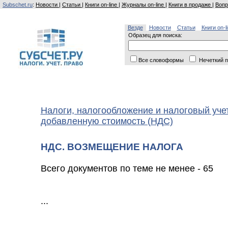
Subschet.ru
:
Новости
|
Статьи
|
Книги on-line
|
Журналы on-line
|
Книги в продаже
|
Вопр
Везде
Новости
Статьи
Книги on-l
Образец для поиска:
Все словоформы
Нечеткий п
Налоги, налогообложение и налоговый уче
добавленную стоимость (НДС)
НДС. ВОЗМЕЩЕНИЕ НАЛОГА
Всего документов по теме не менее - 65
...