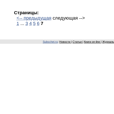
Страницы:
<-- предыдущая
следующая -->
1
...
3
4
5
6
7
Subschet.ru
:
Новости
|
Статьи
|
Книги on-line
|
Журналы 