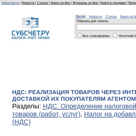
Subschet.ru
:
Новости
|
Статьи
|
Книги on-line
|
Журналы on-line
|
Книги в продаже
|
Вопр
Везде
Новости
Статьи
Книги on-l
Образец для поиска:
Все словоформы
Нечеткий п
НДС: РЕАЛИЗАЦИЯ ТОВАРОВ ЧЕРЕЗ ИНТ
ДОСТАВКОЙ ИХ ПОКУПАТЕЛЯМ АГЕНТОМ
Разделы:
НДС. Определение налоговой
товаров (работ, услуг)
,
Налог на добав
(НДС)