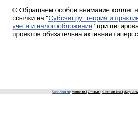
© Обращаем особое внимание коллег н
ссылки на "
Субсчет.ру: теория и практи
учета и налогообложения
" при цитирова
проектов обязательна активная гиперс
Subschet.ru
:
Новости
|
Статьи
|
Книги on-line
|
Журналы 