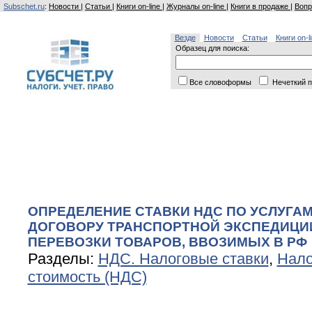
Subschet.ru
:
Новости
|
Статьи
|
Книги on-line
|
Журналы on-line
|
Книги в продаже
|
Вопр
Везде
Новости
Статьи
Книги on-l
Образец для поиска:
Все словоформы
Нечеткий п
ОПРЕДЕЛЕНИЕ СТАВКИ НДС ПО УСЛУГА
ДОГОВОРУ ТРАНСПОРТНОЙ ЭКСПЕДИЦИ
ПЕРЕВОЗКИ ТОВАРОВ, ВВОЗИМЫХ В РФ
Разделы:
НДС. Налоговые ставки
,
Нало
стоимость (НДС)