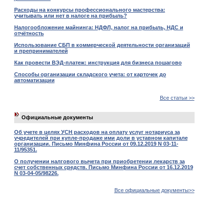
Расходы на конкурсы профессионального мастерства:
учитывать или нет в налоге на прибыль?
Налогообложение майнинга: НДФЛ, налог на прибыль, НДС и
отчётность
Использование СБП в коммерческой деятельности организаций
и препринимателей
Как провести ВЭД-платеж: инструкция для бизнеса пошагово
Способы организации складского учета: от карточек до
автоматизации
Все статьи >>
Официальные документы
Об учете в целях УСН расходов на оплату услуг нотариуса за
учредителей при купле-продаже ими доли в уставном капитале
организации. Письмо Минфина России от 09.12.2019 N 03-11-
11/95351.
О получении налгового вычета при приобретении лекарств за
счет собственных средств. Письмо Минфина России от 16.12.2019
N 03-04-05/98226.
Все официальные документы>>