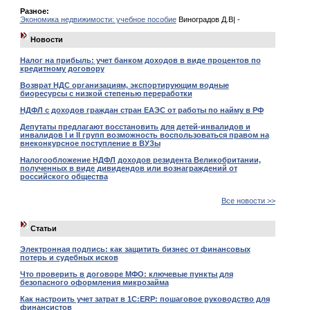
Разное:
Экономика недвижимости: учебное пособие
Виноградов Д.В| -
Новости
Налог на прибыль: учет банком доходов в виде процентов по
кредитному договору
Возврат НДС организациям, экспортирующим водные
биоресурсы с низкой степенью переработки
НДФЛ с доходов граждан стран ЕАЭС от работы по найму в РФ
Депутаты предлагают восстановить для детей-инвалидов и
инвалидов I и II групп возможность воспользоваться правом на
внеконкурсное поступление в ВУЗы
Налогообложение НДФЛ доходов резидента Великобритании,
полученных в виде дивидендов или вознаграждений от
российского общества
Все новости >>
Статьи
Электронная подпись: как защитить бизнес от финансовых
потерь и судебных исков
Что проверить в договоре МФО: ключевые пункты для
безопасного оформления микрозайма
Как настроить учет затрат в 1С:ERP: пошаговое руководство для
финансистов