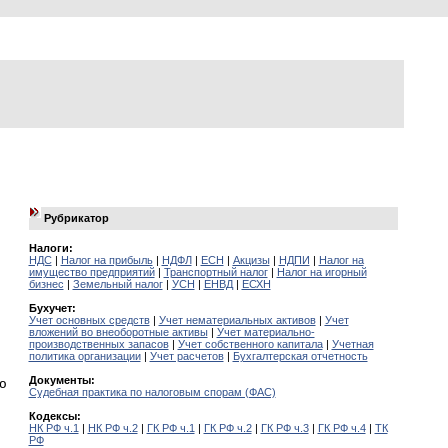
Рубрикатор
Налоги:
НДС
|
Налог на прибыль
|
НДФЛ
|
ЕСН
|
Акцизы
|
НДПИ
|
Налог на
имущество предприятий
|
Транспортный налог
|
Налог на игорный
бизнес
|
Земельный налог
|
УСН
|
ЕНВД
|
ЕСХН
Бухучет:
Учет основных средств
|
Учет нематериальных активов
|
Учет
вложений во внеоборотные активы
|
Учет материально-
производственных запасов
|
Учет собственного капитала
|
Учетная
политика организации
|
Учет расчетов
|
Бухгалтерская отчетность
Документы:
ю
Судебная практика по налоговым спорам (ФАС)
Кодексы:
НК РФ ч.1
|
НК РФ ч.2
|
ГК РФ ч.1
|
ГК РФ ч.2
|
ГК РФ ч.3
|
ГК РФ ч.4
|
ТК
РФ