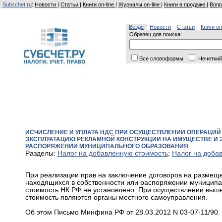
Subschet.ru
:
Новости
|
Статьи
|
Книги on-line
|
Журналы on-line
|
Книги в продаже
|
Вопр
Везде
Новости
Статьи
Книги on
Образец для поиска:
Все словоформы
Нечеткий
ИСЧИСЛЕНИЕ И УПЛАТА НДС ПРИ ОСУЩЕСТВЛЕНИИ ОПЕРАЦИЙ 
ЭКСПЛУАТАЦИЮ РЕКЛАМНОЙ КОНСТРУКЦИИ НА ИМУЩЕСТВЕ И 
РАСПОРЯЖЕНИИ МУНИЦИПАЛЬНОГО ОБРАЗОВАНИЯ
Разделы:
Налог на добавленную стоимость
;
Налог на доба
При реализации прав на заключение договоров на размеще
находящихся в собственности или распоряжении муниципа
стоимость НК РФ не установлено. При осуществлении выш
стоимость являются органы местного самоуправления.
Об этом Письмо Минфина РФ от 28.03.2012 N 03-07-11/90.