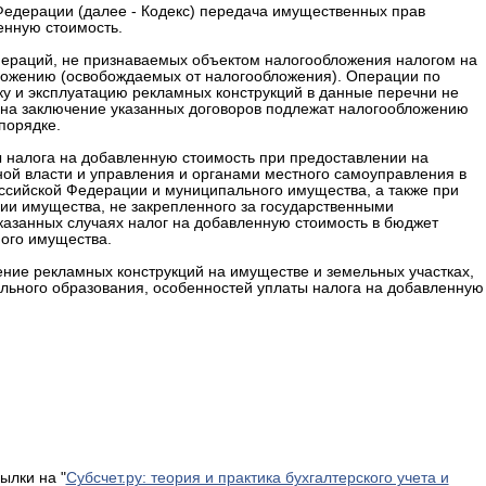
й Федерации (далее - Кодекс) передача имущественных прав
енную стоимость.
 операций, не признаваемых объектом налогообложения налогом на
ложению (освобождаемых от налогообложения). Операции по
ку и эксплуатацию рекламных конструкций в данные перечни не
 на заключение указанных договоров подлежат налогообложению
порядке.
ы налога на добавленную стоимость при предоставлении на
ой власти и управления и органами местного самоуправления в
ссийской Федерации и муниципального имущества, а также при
ии имущества, не закрепленного за государственными
казанных случаях налог на добавленную стоимость в бюджет
ного имущества.
ние рекламных конструкций на имуществе и земельных участках,
льного образования, особенностей уплаты налога на добавленную
ылки на "
Субсчет.ру: теория и практика бухгалтерского учета и