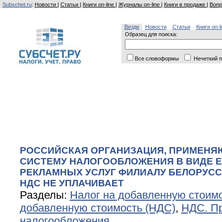
Subschet.ru
:
Новости
|
Статьи
|
Книги on-line
|
Журналы on-line
|
Книги в продаже
|
Вопр
Везде
Новости
Статьи
Книги on-l
Образец для поиска:
Все словоформы
Нечеткий п
РОССИЙСКАЯ ОРГАНИЗАЦИЯ, ПРИМЕНЯ
СИСТЕМУ НАЛОГООБЛОЖЕНИЯ В ВИДЕ Е
РЕКЛАМНЫХ УСЛУГ ФИЛИАЛУ БЕЛОРУС
НДС НЕ УПЛАЧИВАЕТ
Разделы:
Налог на добавленную стоим
добавленную стоимость (НДС)
,
НДС. П
налогообложения