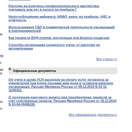
Расходы на конкурсы профессионального мастерства:
учитывать или нет в налоге на прибыль?
Налогообложение майнинга: НДФЛ, налог на прибыль, НДС и
отчётность
Использование СБП в коммерческой деятельности организаций
и препринимателей
ия
Как провести ВЭД-платеж: инструкция для бизнеса пошагово
Способы организации складского учета: от карточек до
автоматизации
на
Все статьи >>
в
ям
Официальные документы
му
Об учете в целях УСН расходов на оплату услуг нотариуса за
учредителей при купле-продаже ими доли в уставном капитале
организации. Письмо Минфина России от 09.12.2019 N 03-11-
11/95351.
О получении налгового вычета при приобретении лекарств за
счет собственных средств. Письмо Минфина России от 16.12.2019
ы,
N 03-04-05/98226.
го
Все официальные документы>>