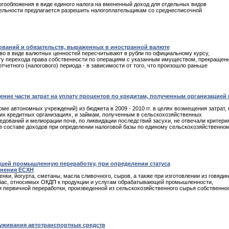
логообложения в виде единого налога на вмененный доход для отдельных видов
ельности предлагается разрешить налогоплательщикам со среднесписочной
ований и обязательств, выраженных в иностранной валюте
во в виде валютных ценностей пересчитывают в рубли по официальному курсу,
у перехода права собственности по операциям с указанным имуществом, прекращен
отчетного (налогового) периода - в зависимости от того, что произошло раньше
ение части затрат на уплату процентов по кредитам, полученным организацией 
ме автономных учреждений) из бюджета в 2009 - 2010 гг. в целях возмещения затрат, 
ких кредитных организациях, и займам, полученным в сельскохозяйственных
едований и мелиорации почв, по ликвидации последствий засухи, не отвечали критери
в составе доходов при определении налоговой базы по единому сельскохозяйственно
дшей промышленную переработку, при определении статуса
енения ЕСХН
нки, йогурта, сметаны, масла сливочного, сыров, а также при изготовлении из говядин
лбас, относимых ОКДП к продукции и услугам обрабатывающей промышленности,
и первичной переработки, произведенной из сельскохозяйственного сырья собственно
уживания автотранспортных средств