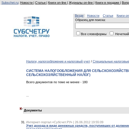
Subschet.ru
:
Новости
|
Статьи
|
Книги on-line
|
Журналы on-line
|
Книги в продаже
|
Вопр
Везде
Новости
Статьи
Книги on
Образец для поиска:
Все словоформы
Нечеткий
Налоги, налогообложение и налоговый учет
/
Специальные налоговы
СИСТЕМА НАЛОГООБЛОЖЕНИЯ ДЛЯ СЕЛЬСКОХОЗЯЙСТВ
СЕЛЬСКОХОЗЯЙСТВЕННЫЙ НАЛОГ)
Всего документов по теме не менее - 180
...
Документы
Интернет-портал «Субсчет.РУ» | 26.06.2012 19:55:09
Учет дохода в виде денежных средств, поступивших от должник
товаропроизводителя