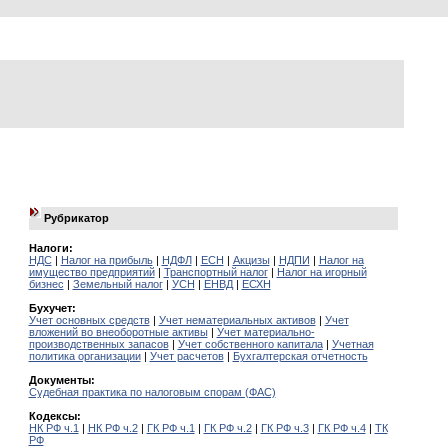
Рубрикатор
Налоги:
НДС
|
Налог на прибыль
|
НДФЛ
|
ЕСН
|
Акцизы
|
НДПИ
|
Налог на
имущество предприятий
|
Транспортный налог
|
Налог на игорный
бизнес
|
Земельный налог
|
УСН
|
ЕНВД
|
ЕСХН
Бухучет:
Учет основных средств
|
Учет нематериальных активов
|
Учет
вложений во внеоборотные активы
|
Учет материально-
производственных запасов
|
Учет собственного капитала
|
Учетная
политика организации
|
Учет расчетов
|
Бухгалтерская отчетность
Документы:
Судебная практика по налоговым спорам (ФАС)
Кодексы:
НК РФ ч.1
|
НК РФ ч.2
|
ГК РФ ч.1
|
ГК РФ ч.2
|
ГК РФ ч.3
|
ГК РФ ч.4
|
ТК
РФ