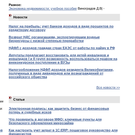
Разное:
Экономика недвижимости: учебное пособие
Виноградов Д.В| -
Новости
Налог на прибыль: учет банком доходов в виде процентов по
кредитному договору
Возврат НДС организациям, экспортирующим водные
биоресурсы с низкой степенью переработки
НДФЛ с доходов граждан стран ЕАЭС от работы по найму в РФ
Депутаты предлагают восстановить для детей-инвалидов и
инвалидов I и II групп возможность воспользоваться правом на
внеконкурсное поступление в ВУЗы
Налогообложение НДФЛ доходов резидента Великобритании,
полученных в виде дивидендов или вознаграждений от
российского общества
Все новости >>
Статьи
ми
ах
Электронная подпись: как защитить бизнес от финансовых
потерь и судебных исков
Что проверить в договоре МФО: ключевые пункты для
безопасного оформления микрозайма
ов
Как настроить учет затрат в 1С:ERP: пошаговое руководство для
финансистов