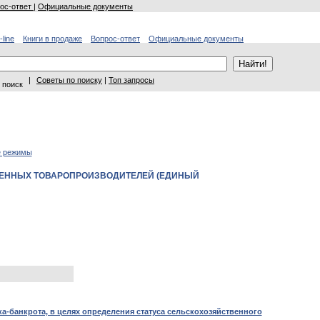
ос-ответ
|
Официальные документы
-line
Книги в продаже
Вопрос-ответ
Официальные документы
|
Советы по поиску
|
Топ запросы
 поиск
е режимы
ЕННЫХ ТОВАРОПРОИЗВОДИТЕЛЕЙ (ЕДИНЫЙ
а-банкрота, в целях определения статуса сельскохозяйственного