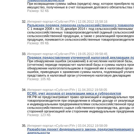
При возвращении суммы займа (кредита) лицу, которое приобрело пр
имущество, полученные в счет погашения долгового обязательства 
Размер: 92 КБ
Интернет-портал «Субсчет.РУ» | 12.06.2012 15:58:16
Разъяснен порядок перехода сельскохозяйственного товаропрои
С 1 января 2008 г. по 31 декабря 2014 г. под сельскохозяйственны
сельскохозяйственных товаропроизводителей (единый сельскохозяйс
сельскохозяйственной продукции, а также с реализацией произведе
продукции, понимаются сельскохозяйственные товаропроизводители, 
Размер: 89 КБ
Интернет-портал «Субсчет.РУ» | 19.05.2012 09:58:45
Порядок предоставления уточненной налоговой декларации п
При обнаружении ошибок (искажений) в исчислении налоговой базы
(отчетном) периоде перерасчет налоговой базы и суммы налога про
обнаружении налогоплательщиком в поданной им в налоговый орган 
ошибок, приводящих к занижению суммы налога, подлежащей уплате
представить в налоговый орган уточненную налоговую декларацию
Размер: 105 КБ
Интернет-портал «Субсчет.РУ» | 11.04.2012 19:58:05
ЕСХН: учет доходов от реализации мяса и субпродуктов
НК РФ не предусматривает право организаций и индивидуальных пре
товаропроизводителя при определении в общем доходе от реализации
и индивидуальными предпринимателями сельскохозяйственной проду
сельскохозяйственного сырья собственного производства, доходы о
сторонней организацией или сторонним индивидуальным предприни
Размер: 123 КБ
Интернет-портал «Субсчет.РУ» | 03.04.2012 19:58:09
Разработан проект федерального закона, предусматривающего
деятельности