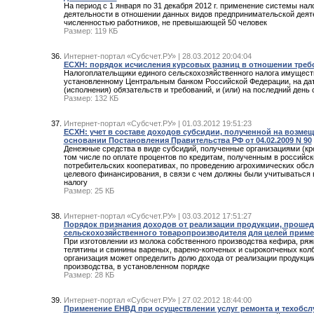
На период с 1 января по 31 декабря 2012 г. применение системы на
деятельности в отношении данных видов предпринимательской деят
численностью работников, не превышающей 50 человек
Размер: 119 КБ
Интернет-портал «Субсчет.РУ» | 28.03.2012 20:04:04
ЕСХН: порядок исчисления курсовых разниц в отношении треб
Налогоплательщики единого сельскохозяйственного налога имущест
установленному Центральным банком Российской Федерации, на дат
(исполнения) обязательств и требований, и (или) на последний день 
Размер: 132 КБ
Интернет-портал «Субсчет.РУ» | 01.03.2012 19:51:23
ЕСХН: учет в составе доходов субсидии, полученной на возмещ
основании Постановления Правительства РФ от 04.02.2009 N 90
Денежные средства в виде субсидий, полученные организациями (кро
том числе по оплате процентов по кредитам, полученным в российс
потребительских кооперативах, по проведению агрохимических обсл
целевого финансирования, в связи с чем должны были учитываться 
налогу
Размер: 25 КБ
Интернет-портал «Субсчет.РУ» | 03.03.2012 17:51:27
Порядок признания доходов от реализации продукции, проше
сельскохозяйственного товаропроизводителя для целей прим
При изготовлении из молока собственного производства кефира, ряже
телятины и свинины вареных, варено-копченых и сырокопченых ко
организация может определить долю дохода от реализации продукци
производства, в установленном порядке
Размер: 28 КБ
Интернет-портал «Субсчет.РУ» | 27.02.2012 18:44:00
Применение ЕНВД при осуществлении услуг ремонта и техобсл