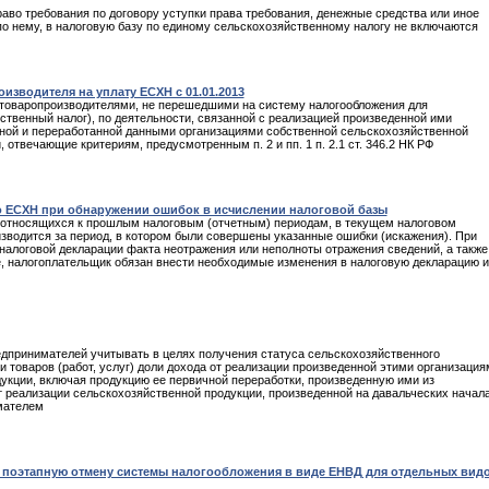
аво требования по договору уступки права требования, денежные средства или иное
по нему, в налоговую базу по единому сельскохозяйственному налогу не включаются
зводителя на уплату ЕСХН с 01.01.2013
ми товаропроизводителями, не перешедшими на систему налогообложения для
твенный налог), по деятельности, связанной с реализацией произведенной ими
нной и переработанной данными организациями собственной сельскохозяйственной
отвечающие критериям, предусмотренным п. 2 и пп. 1 п. 2.1 ст. 346.2 НК РФ
о ЕСХН при обнаружении ошибок в исчислении налоговой базы
, относящихся к прошлым налоговым (отчетным) периодам, в текущем налоговом
изводится за период, в котором были совершены указанные ошибки (искажения). При
налоговой декларации факта неотражения или неполноты отражения сведений, а также
, налогоплательщик обязан внести необходимые изменения в налоговую декларацию и
дпринимателей учитывать в целях получения статуса сельскохозяйственного
 товаров (работ, услуг) доли дохода от реализации произведенной этими организация
кции, включая продукцию ее первичной переработки, произведенную ими из
т реализации сельскохозяйственной продукции, произведенной на давальческих начал
мателем
 поэтапную отмену системы налогообложения в виде ЕНВД для отдельных вид