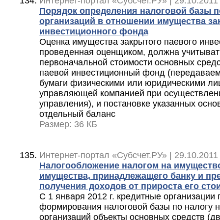
Интернет-портал «Субсчет.РУ» | 29.10.2011
Порядок определения налоговой базы п
организаций в отношении имущества за
инвестиционного фонда
Оценка имущества закрытого паевого инве
проведенная оценщиком, должна учитыват
первоначальной стоимости основных средс
паевой инвестиционный фонд (передаваем
бумаги физическими или юридическими ли
управляющей компанией при осуществлен
управления), и постановке указанных осно
отдельный баланс
Размер: 36 КБ
Интернет-портал «Субсчет.РУ» | 29.10.2011
Налогообложение налогом на имущество 
имущества, принадлежащего банку и пр
получения доходов от прироста его сто
С 1 января 2012 г. кредитные организации
формирования налоговой базы по налогу 
организаций объекты основных средств (