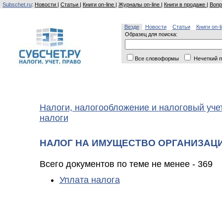
Subschet.ru
:
Новости
|
Статьи
|
Книги on-line
|
Журналы on-line
|
Книги в продаже
|
Вопр
Везде
Новости
Статьи
Книги on-l
Образец для поиска:
Все словоформы
Нечеткий п
Налоги, налогообложение и налоговый уче
налоги
НАЛОГ НА ИМУЩЕСТВО ОРГАНИЗАЦ
Всего документов по теме не менее - 369
Уплата налога