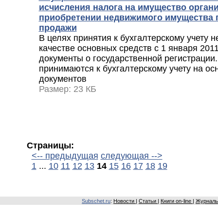
исчисления налога на имущество орган
приобретении недвижимого имущества п
продажи
В целях принятия к бухгалтерскому учету 
качестве основных средств с 1 января 2011
документы о государственной регистрации
принимаются к бухгалтерскому учету на о
документов
Размер: 23 КБ
Страницы:
<-- предыдущая
следующая -->
1
...
10
11
12
13
14
15
16
17
18
19
Subschet.ru
:
Новости
|
Статьи
|
Книги on-line
|
Журналы 