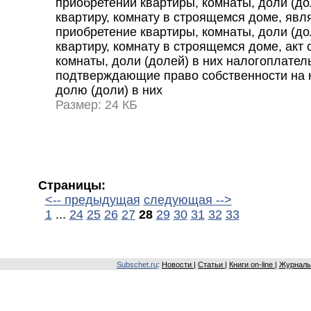
приобретении квартиры, комнаты, доли (до
квартиру, комнату в строящемся доме, явл
приобретение квартиры, комнаты, доли (до
квартиру, комнату в строящемся доме, акт 
комнаты, доли (долей) в них налогоплател
подтверждающие право собственности на к
долю (доли) в них
Размер: 24 КБ
Страницы:
<-- предыдущая
следующая -->
1
...
24
25
26
27
28
29
30
31
32
33
Subschet.ru
:
Новости
|
Статьи
|
Книги on-line
|
Журналы 