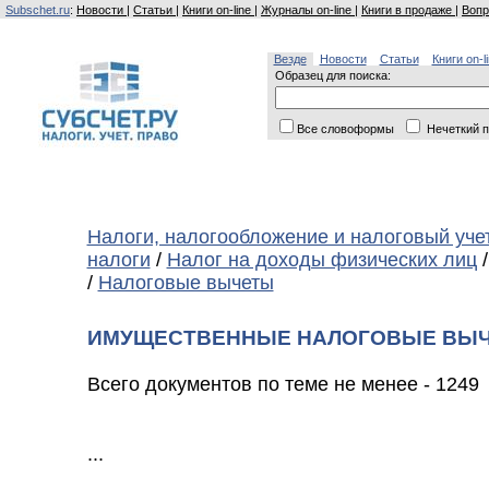
Subschet.ru
:
Новости
|
Статьи
|
Книги on-line
|
Журналы on-line
|
Книги в продаже
|
Вопр
Везде
Новости
Статьи
Книги on-l
Образец для поиска:
Все словоформы
Нечеткий п
Налоги, налогообложение и налоговый уче
налоги
/
Налог на доходы физических лиц
/
Налоговые вычеты
ИМУЩЕСТВЕННЫЕ НАЛОГОВЫЕ ВЫЧ
Всего документов по теме не менее - 1249
...