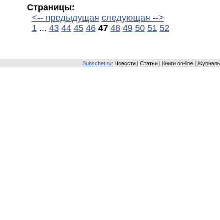
Страницы:
<-- предыдущая
следующая -->
1
...
43
44
45
46
47
48
49
50
51
52
Subschet.ru
:
Новости
|
Статьи
|
Книги on-line
|
Журналы 