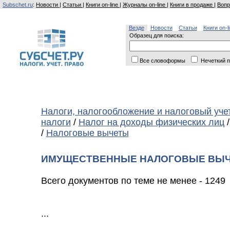
Subschet.ru
:
Новости
|
Статьи
|
Книги on-line
|
Журналы on-line
|
Книги в продаже
|
Вопр
Везде
Новости
Статьи
Книги on-l
Образец для поиска:
Все словоформы
Нечеткий п
Налоги, налогообложение и налоговый уче
налоги
/
Налог на доходы физических лиц
/
Налоговые вычеты
ИМУЩЕСТВЕННЫЕ НАЛОГОВЫЕ ВЫЧ
Всего документов по теме не менее - 1249
...