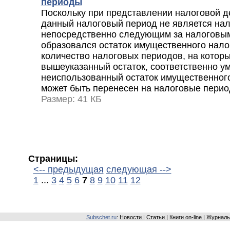
периоды
Поскольку при представлении налоговой де
данный налоговый период не является на
непосредственно следующим за налоговым
образовался остаток имущественного налого
количество налоговых периодов, на котор
вышеуказанный остаток, соответственно у
неиспользованный остаток имущественного
может быть перенесен на налоговые период
Размер: 41 КБ
Страницы:
<-- предыдущая
следующая -->
1
...
3
4
5
6
7
8
9
10
11
12
Subschet.ru
:
Новости
|
Статьи
|
Книги on-line
|
Журналы 