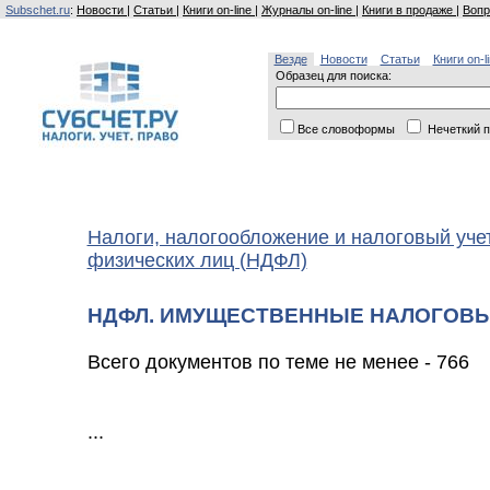
Subschet.ru
:
Новости
|
Статьи
|
Книги on-line
|
Журналы on-line
|
Книги в продаже
|
Вопр
Везде
Новости
Статьи
Книги on-l
Образец для поиска:
Все словоформы
Нечеткий п
Налоги, налогообложение и налоговый уче
физических лиц (НДФЛ)
НДФЛ. ИМУЩЕСТВЕННЫЕ НАЛОГОВ
Всего документов по теме не менее - 766
...