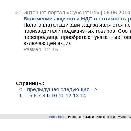
Интернет-портал «Субсчет.РУ» | 05.06.2014
Включение акцизов и НДС в стоимость 
Налогоплательщиками акциза являются н
производители подакцизных товаров. Соот
перепродавцы приобретают указанные това
включающей акциз
Размер: 12 КБ
Страницы:
<-- предыдущая
следующая -->
1
...
5
6
7
8
9
10
11
12
13
14
Subschet.ru
:
Новости
|
Статьи
|
Книги on-line
|
Журналы 