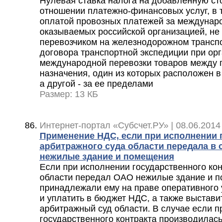
Нулевая ставка налога на добавленную ст
отношении платежно-финансовых услуг, в 
оплатой провозных платежей за междунаро
оказываемых российской организацией, н
перевозчиком на железнодорожном транспо
договора транспортной экспедиции при ор
международной перевозки товаров между 
назначения, один из которых расположен 
а другой - за ее пределами
Размер: 13 КБ
Интернет-портал «Субсчет.РУ» | 08.06.2014
Применение НДС, если при исполнении г
арбитражного суда области передала в
нежилые здание и помещения
Если при исполнении государственного ко
области передал ОАО нежилые здание и п
принадлежали ему на праве оперативного 
и уплатить в бюджет НДС, а также выстави
арбитражный суд области. В случае если п
государственного контракта производилас