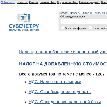
Subschet.ru
:
Новости
|
Статьи
|
Книги on-line
|
Журналы on-line
|
Книги в продаже
|
Вопр
Везде
Новости
Статьи
Книги on-l
Образец для поиска:
Все словоформы
Нечеткий п
Налоги, налогообложение и налоговый уче
НАЛОГ НА ДОБАВЛЕННУЮ СТОИМОСТ
Всего документов по теме не менее - 1287
НДС. Налогоплательщики
НДС. Освобождение от уплаты
НДС. Определение налоговой базы