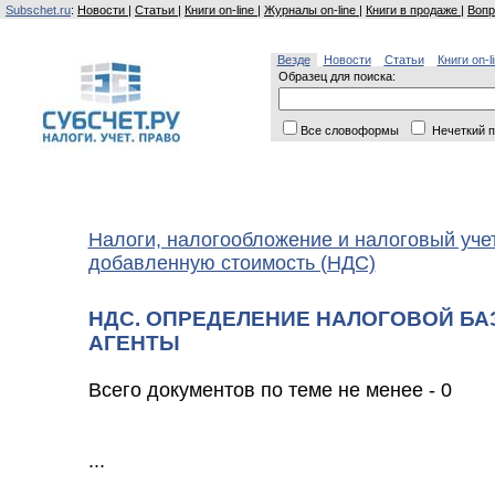
Subschet.ru
:
Новости
|
Статьи
|
Книги on-line
|
Журналы on-line
|
Книги в продаже
|
Вопр
Везде
Новости
Статьи
Книги on-l
Образец для поиска:
Все словоформы
Нечеткий п
Налоги, налогообложение и налоговый уче
добавленную стоимость (НДС)
НДС. ОПРЕДЕЛЕНИЕ НАЛОГОВОЙ БА
АГЕНТЫ
Всего документов по теме не менее - 0
...