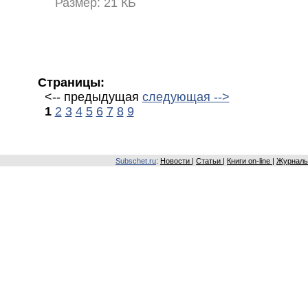
Размер: 21 КБ
Страницы:
<-- предыдущая
следующая -->
1
2
3
4
5
6
7
8
9
Subschet.ru
:
Новости
|
Статьи
|
Книги on-line
|
Журналы 