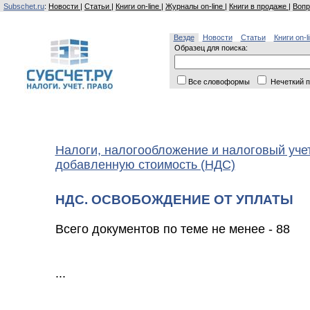
Subschet.ru
:
Новости
|
Статьи
|
Книги on-line
|
Журналы on-line
|
Книги в продаже
|
Вопр
Везде
Новости
Статьи
Книги on-l
Образец для поиска:
Все словоформы
Нечеткий п
Налоги, налогообложение и налоговый уче
добавленную стоимость (НДС)
НДС. ОСВОБОЖДЕНИЕ ОТ УПЛАТЫ
Всего документов по теме не менее - 88
...