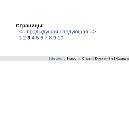
Страницы:
<-- предыдущая
следующая -->
1
2
3
4
5
6
7
8
9
10
Subschet.ru
:
Новости
|
Статьи
|
Книги on-line
|
Журналы 