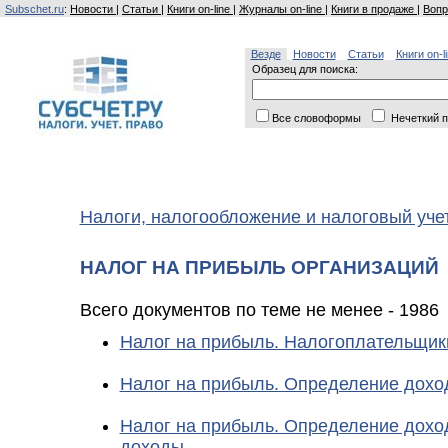
Subschet.ru
:
Новости
|
Статьи
|
Книги on-line
|
Журналы on-line
|
Книги в продаже
|
Вопр
Везде
Новости
Статьи
Книги on-l
Образец для поиска:
Все словоформы
Нечеткий п
Налоги, налогообложение и налоговый уче
НАЛОГ НА ПРИБЫЛЬ ОРГАНИЗАЦИЙ
Всего документов по теме не менее - 1986
Налог на прибыль. Налогоплательщик
Налог на прибыль. Определение дохо
Налог на прибыль. Определение дохо
доходы