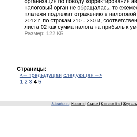
организация по поводу корректирования а
налоговый орган не обращалась, то ежем
платежи подлежат отражению в налоговой 
2012 г. по строкам 210 - 230 и, соответстве
листа 02 как сумма налога на прибыль к 
Размер: 122 КБ
Страницы:
<-- предыдущая
следующая -->
1
2
3
4
5
Subschet.ru
:
Новости
|
Статьи
|
Книги on-line
|
Журналы 