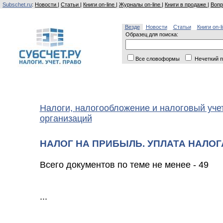
Subschet.ru
:
Новости
|
Статьи
|
Книги on-line
|
Журналы on-line
|
Книги в продаже
|
Вопр
Везде
Новости
Статьи
Книги on-l
Образец для поиска:
Все словоформы
Нечеткий п
Налоги, налогообложение и налоговый уче
организаций
НАЛОГ НА ПРИБЫЛЬ. УПЛАТА НАЛОГ
Всего документов по теме не менее - 49
...