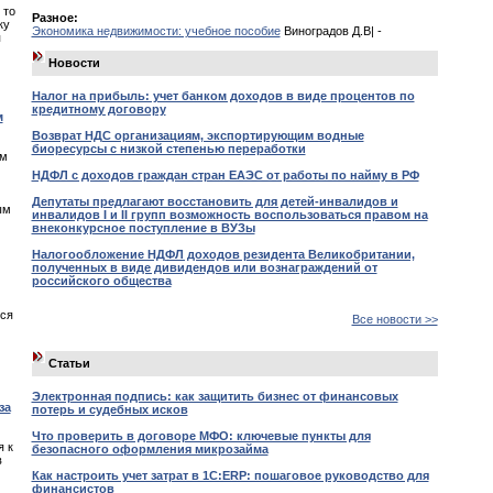
 то
Разное:
ку
Экономика недвижимости: учебное пособие
Виноградов Д.В| -
я
Новости
Налог на прибыль: учет банком доходов в виде процентов по
кредитному договору
м
Возврат НДС организациям, экспортирующим водные
биоресурсы с низкой степенью переработки
ом
НДФЛ с доходов граждан стран ЕАЭС от работы по найму в РФ
Депутаты предлагают восстановить для детей-инвалидов и
ым
инвалидов I и II групп возможность воспользоваться правом на
внеконкурсное поступление в ВУЗы
Налогообложение НДФЛ доходов резидента Великобритании,
полученных в виде дивидендов или вознаграждений от
российского общества
ься
Все новости >>
Статьи
Электронная подпись: как защитить бизнес от финансовых
за
потерь и судебных исков
Что проверить в договоре МФО: ключевые пункты для
я к
безопасного оформления микрозайма
в
Как настроить учет затрат в 1С:ERP: пошаговое руководство для
финансистов