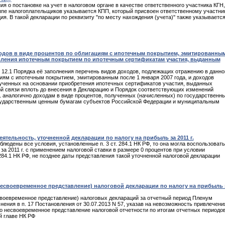
я о постановке на учет в налоговом органе в качестве ответственного участника КГН,
уппе налогоплательщиков указывается КПП, который присвоен ответственному участни
. В такой декларации по реквизиту ''по месту нахождения (учета)'' также указываетс
одов в виде процентов по облигациям с ипотечным покрытием, эмитированны
равления ипотечным покрытием по ипотечным сертификатам участия, выданным
е 12.1 Порядка её заполнения перечень видов доходов, подлежащих отражению в данн
циям с ипотечным покрытием, эмитированным после 1 января 2007 года, и доходов
ученных на основании приобретения ипотечных сертификатов участия, выданных
й связи вплоть до внесения в Декларацию и Порядок соответствующих изменений
1 аналогично доходам в виде процентов, полученных (начисленных) по государственн
осударственным ценным бумагам субъектов Российской Федерации и муниципальным
тельность, уточненной декларации по налогу на прибыль за 2011 г.
юдены все условия, установленные п. 3 ст. 284.1 НК РФ, то она могла воспользоват
за 2011 г. с применением налоговой ставки в размере 0 процентов при условии
284.1 НК РФ, не позднее даты представления такой уточненной налоговой декларации
несвоевременное представление) налоговой декларации по налогу на прибыль 
своевременное представление) налоговых деклараций за отчетный период Пленум
ния в п. 17 Постановления от 30.07.2013 N 57, указав на невозможность привлечени
бо несвоевременное представление налоговой отчетности по итогам отчетных периодо
й главе НК РФ