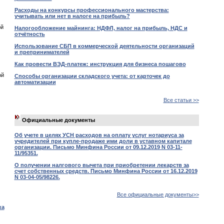
Расходы на конкурсы профессионального мастерства:
учитывать или нет в налоге на прибыль?
ой
Налогообложение майнинга: НДФЛ, налог на прибыль, НДС и
отчётность
Использование СБП в коммерческой деятельности организаций
и препринимателей
Как провести ВЭД-платеж: инструкция для бизнеса пошагово
ой
Способы организации складского учета: от карточек до
автоматизации
Все статьи >>
Официальные документы
Об учете в целях УСН расходов на оплату услуг нотариуса за
учредителей при купле-продаже ими доли в уставном капитале
организации. Письмо Минфина России от 09.12.2019 N 03-11-
11/95351.
О получении налгового вычета при приобретении лекарств за
счет собственных средств. Письмо Минфина России от 16.12.2019
N 03-04-05/98226.
Все официальные документы>>
ка