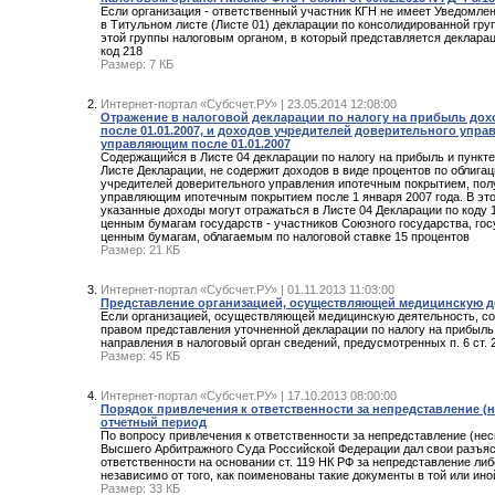
Если организация - ответственный участник КГН не имеет Уведомлени
в Титульном листе (Листе 01) декларации по консолидированной гр
этой группы налоговым органом, в который представляется декларация
код 218
Размер: 7 КБ
Интернет-портал «Субсчет.РУ» | 23.05.2014 12:08:00
Отражение в налоговой декларации по налогу на прибыль дох
после 01.01.2007, и доходов учредителей доверительного уп
управляющим после 01.01.2007
Содержащийся в Листе 04 декларации по налогу на прибыль и пункт
Листе Декларации, не содержит доходов в виде процентов по облига
учредителей доверительного управления ипотечным покрытием, пол
управляющим ипотечным покрытием после 1 января 2007 года. В это
указанные доходы могут отражаться в Листе 04 Декларации по коду 
ценным бумагам государств - участников Союзного государства, г
ценным бумагам, облагаемым по налоговой ставке 15 процентов
Размер: 21 КБ
Интернет-портал «Субсчет.РУ» | 01.11.2013 11:03:00
Представление организацией, осуществляющей медицинскую дея
Если организацией, осуществляющей медицинскую деятельность, собл
правом представления уточненной декларации по налогу на прибыль 
направления в налоговый орган сведений, предусмотренных п. 6 ст. 
Размер: 45 КБ
Интернет-портал «Субсчет.РУ» | 17.10.2013 08:00:00
Порядок привлечения к ответственности за непредставление (
отчетный период
По вопросу привлечения к ответственности за непредставление (не
Высшего Арбитражного Суда Российской Федерации дал свои разъясне
ответственности на основании ст. 119 НК РФ за непредставление ли
независимо от того, как поименованы такие документы в той или ино
Размер: 33 КБ