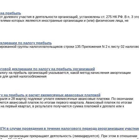
 на прибыль
долевого участия в деятельности организаций, установлены ст. 275 НК РФ. В п. 3 эт
телями которых являются иностранные организации и (или) физические лица, не
декларации по налогу прибыль
рованной группы налогоплательщиков строки 135 Приложения N 2 к листу 02 налогов
логовой декларации по налогу на прибыль организаций
налогу на прибыль организаций указывается, какой метод начисления амортизации
е для целей налогообложения
гу на прибыль и расчет ежемесячных авансовых платежей
евраля и 28 марта) подлежат уплате ежемесячные авансовые платежи. По окончании
ется авансовый платеж по итогам первого квартала. Авансовый платеж по итогам
а первый квартал, в результате получается сумма платежей к доплате или к
ГН в случае проведения в течение налогового периода реорганизации участни
емые организации прекращают деятельность (ликвидируются). При этом в отношении