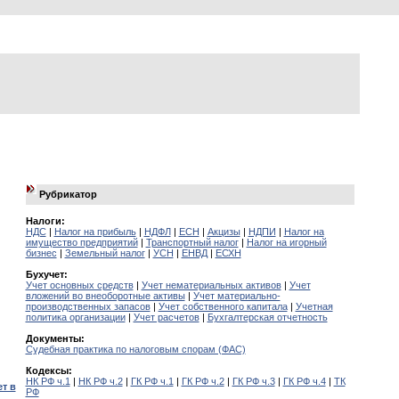
Рубрикатор
Налоги:
НДС
|
Налог на прибыль
|
НДФЛ
|
ЕСН
|
Акцизы
|
НДПИ
|
Налог на
имущество предприятий
|
Транспортный налог
|
Налог на игорный
бизнес
|
Земельный налог
|
УСН
|
ЕНВД
|
ЕСХН
Бухучет:
Учет основных средств
|
Учет нематериальных активов
|
Учет
вложений во внеоборотные активы
|
Учет материально-
производственных запасов
|
Учет собственного капитала
|
Учетная
политика организации
|
Учет расчетов
|
Бухгалтерская отчетность
Документы:
Судебная практика по налоговым спорам (ФАС)
Кодексы:
НК РФ ч.1
|
НК РФ ч.2
|
ГК РФ ч.1
|
ГК РФ ч.2
|
ГК РФ ч.3
|
ГК РФ ч.4
|
ТК
т в
РФ