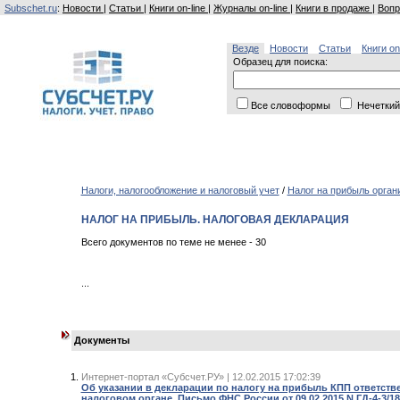
Subschet.ru
:
Новости
|
Статьи
|
Книги on-line
|
Журналы on-line
|
Книги в продаже
|
Вопр
Везде
Новости
Статьи
Книги on
Образец для поиска:
Все словоформы
Нечеткий
Налоги, налогообложение и налоговый учет
/
Налог на прибыль орган
НАЛОГ НА ПРИБЫЛЬ. НАЛОГОВАЯ ДЕКЛАРАЦИЯ
Всего документов по теме не менее - 30
...
Документы
Интернет-портал «Субсчет.РУ» | 12.02.2015 17:02:39
Об указании в декларации по налогу на прибыль КПП ответстве
налоговом органе. Письмо ФНС России от 09.02.2015 N ГД-4-3/1