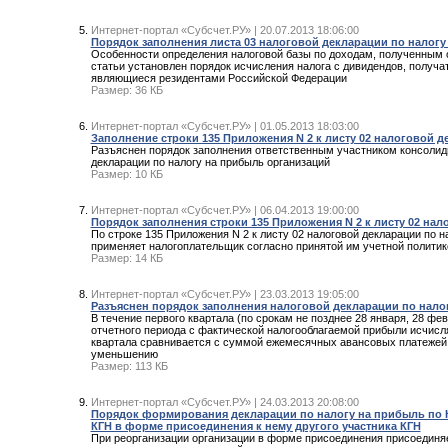
Интернет-портал «Субсчет.РУ» | 20.07.2013 18:06:00
Порядок заполнения листа 03 налоговой декларации по налогу
Особенности определения налоговой базы по доходам, полученным от 
статьи установлен порядок исчисления налога с дивидендов, получа
являющиеся резидентами Российской Федерации
Размер: 36 КБ
Интернет-портал «Субсчет.РУ» | 01.05.2013 18:03:00
Заполнение строки 135 Приложения N 2 к листу 02 налоговой 
Разъяснен порядок заполнения ответственным участником консолиди
декларации по налогу на прибыль организаций
Размер: 10 КБ
Интернет-портал «Субсчет.РУ» | 06.04.2013 19:00:00
Порядок заполнения строки 135 Приложения N 2 к листу 02 на
По строке 135 Приложения N 2 к листу 02 налоговой декларации по 
применяет налогоплательщик согласно принятой им учетной политик
Размер: 14 КБ
Интернет-портал «Субсчет.РУ» | 23.03.2013 19:05:00
Разъяснен порядок заполнения налоговой декларации по нало
В течение первого квартала (по срокам не позднее 28 января, 28 ф
отчетного периода с фактической налогооблагаемой прибыли исчисля
квартала сравнивается с суммой ежемесячных авансовых платежей н
уменьшению
Размер: 113 КБ
Интернет-портал «Субсчет.РУ» | 24.03.2013 20:08:00
Порядок формирования декларации по налогу на прибыль по К
КГН в форме присоединения к нему другого участника КГН
При реорганизации организации в форме присоединения присоединя