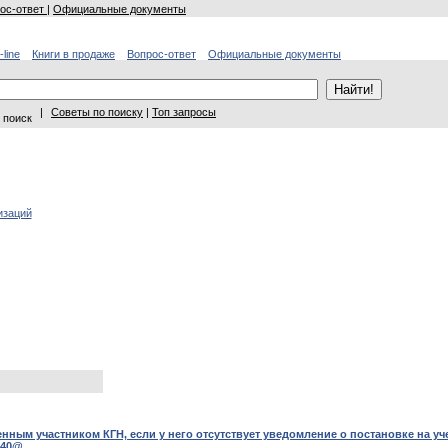
ос-ответ
|
Официальные документы
-line
Книги в продаже
Вопрос-ответ
Официальные документы
|
Советы по поиску
|
Топ запросы
 поиск
изаций
нным участником КГН, если у него отсутствует уведомление о постановке на уче
840@