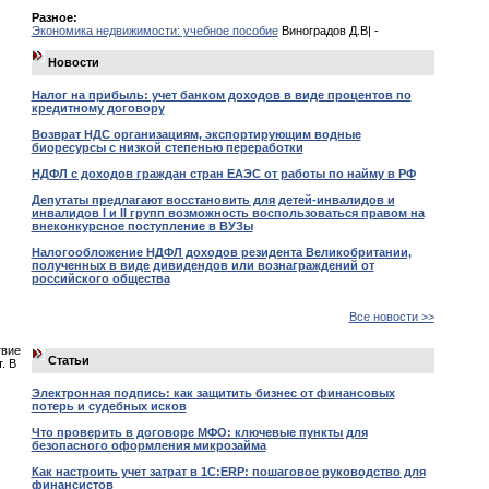
Разное:
Экономика недвижимости: учебное пособие
Виноградов Д.В| -
Новости
Налог на прибыль: учет банком доходов в виде процентов по
кредитному договору
Возврат НДС организациям, экспортирующим водные
биоресурсы с низкой степенью переработки
НДФЛ с доходов граждан стран ЕАЭС от работы по найму в РФ
Депутаты предлагают восстановить для детей-инвалидов и
инвалидов I и II групп возможность воспользоваться правом на
внеконкурсное поступление в ВУЗы
Налогообложение НДФЛ доходов резидента Великобритании,
полученных в виде дивидендов или вознаграждений от
российского общества
Все новости >>
твие
Статьи
. В
Электронная подпись: как защитить бизнес от финансовых
потерь и судебных исков
Что проверить в договоре МФО: ключевые пункты для
безопасного оформления микрозайма
Как настроить учет затрат в 1С:ERP: пошаговое руководство для
финансистов