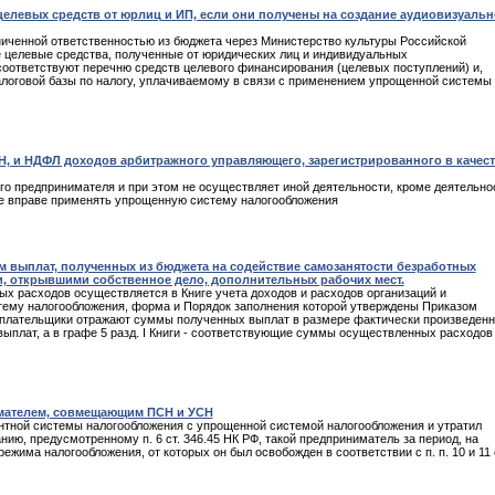
целевых средств от юрлиц и ИП, если они получены на создание аудиовизуальн
ниченной ответственностью из бюджета через Министерство культуры Российской
е целевые средства, полученные от юридических лиц и индивидуальных
соответствуют перечню средств целевого финансирования (целевых поступлений) и,
алоговой базы по налогу, уплачиваемому в связи с применением упрощенной системы
, и НДФЛ доходов арбитражного управляющего, зарегистрированного в качест
го предпринимателя и при этом не осуществляет иной деятельности, кроме деятельно
не вправе применять упрощенную систему налогообложения
м выплат, полученных из бюджета на содействие самозанятости безработных
, открывшими собственное дело, дополнительных рабочих мест.
х расходов осуществляется в Книге учета доходов и расходов организаций и
му налогообложения, форма и Порядок заполнения которой утверждены Приказом
логоплательщики отражают суммы полученных выплат в размере фактически произведен
плат, а в графе 5 разд. I Книги - соответствующие суммы осуществленных расходов
мателем, совмещающим ПСН и УСН
тной системы налогообложения с упрощенной системой налогообложения и утратил
ию, предусмотренному п. 6 ст. 346.45 НК РФ, такой предприниматель за период, на
ежима налогообложения, от которых он был освобожден в соответствии с п. п. 10 и 11 