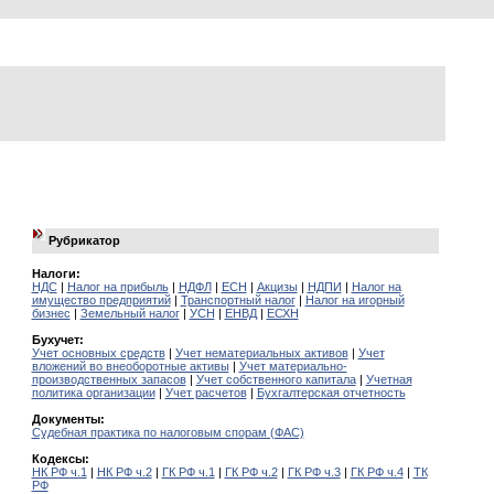
Рубрикатор
Налоги:
НДС
|
Налог на прибыль
|
НДФЛ
|
ЕСН
|
Акцизы
|
НДПИ
|
Налог на
имущество предприятий
|
Транспортный налог
|
Налог на игорный
бизнес
|
Земельный налог
|
УСН
|
ЕНВД
|
ЕСХН
Бухучет:
Учет основных средств
|
Учет нематериальных активов
|
Учет
вложений во внеоборотные активы
|
Учет материально-
производственных запасов
|
Учет собственного капитала
|
Учетная
политика организации
|
Учет расчетов
|
Бухгалтерская отчетность
Документы:
Судебная практика по налоговым спорам (ФАС)
Кодексы:
НК РФ ч.1
|
НК РФ ч.2
|
ГК РФ ч.1
|
ГК РФ ч.2
|
ГК РФ ч.3
|
ГК РФ ч.4
|
ТК
РФ