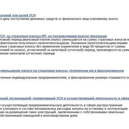
атежей для целей УСН
я день поступления денежных средств от физического лица платежному агенту
УСН, на страховые взносы ИП, не производящим выплат физлицам
логовый) период авансовый платеж (налог) уменьшается на сумму страховых взносов в
 фактически полученного налогоплательщиком. Указанные налогоплательщики вправе
нные страховые взносы без применения ограничения в виде 50 процентов от суммы
ежей по налогу), исчисленной за налоговый (отчетный) период, производится на сум
анном налоговом (отчетном) периоде
 уменьшении налога на страховые взносы, уплаченные им в фиксированном
аченные индивидуальным предпринимателем, в фиксированном размере отражается п
рукций организацией, применяющей УСН и осуществляющей деятельность в сфе
и осуществляющая предпринимательскую деятельность в сфере распространения
ве учитывать в составе материальных расходов затраты на установку и эксплуатацию
ами на размещение таких конструкций, заключенными с собственниками земельных
 собственниками помещений в многоквартирном доме