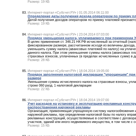
Размер: 19 КБ
Интернет-портал «Субсчет.РУ» | 01.05.2014 06:11:00
Определение даты получения дохода оператором по приему пл
Датой получения доходов оператором по приему платежей признаетс
Размер: 19 КБ
Интернет-портал «Субсчет.РУ» | 23.04.2014 07:03:00
Порядок уменьшения налога, уплачиваемого при применении 
В целях применения ст. 346.21 НК РФ исчисленный за отчетный (на
фиксированном размере, рассчитанном исходя из величины дохода,
уменьшить сумму налога (авансовых платежей по налогу) на уплаче
данного налога. При этом уменьшение суммы налога (авансовых плат
страховых взносов, уплаченных (в пределах исчисленных сумм) в д
Размер: 28 КБ
Интернет-портал «Субсчет.РУ» | 18.04.2014 19:05:00
Порядок заполнения налоговой декларации "упрощенцем" при
размере
Уменьшение суммы исчисленного налога на страховые взносы, упл
строке 060 разд. 1 налоговой декларации
Размер: 22 КБ
Интернет-портал «Субсчет.РУ» | 18.04.2014 19:07:00
Учет расходов на установку и эксплуатацию рекламных конст
распространения наружной рекламы
Организация, применяющая упрощенную систему налогообложения 
наружной рекламы, при определении налоговой базы по налогу впра
рекламных конструкций, осуществляемые в соответствии с договор
участков, зданий или иного недвижимого имущества, в том числе с
Размер: 15 КБ