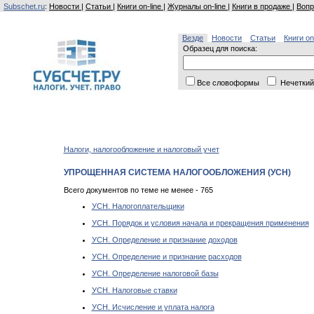
Subschet.ru
:
Новости
|
Статьи
|
Книги on-line
|
Журналы on-line
|
Книги в продаже
|
Вопр
Везде
Новости
Статьи
Книги on
Образец для поиска:
Все словоформы
Нечеткий
Налоги, налогообложение и налоговый учет
УПРОЩЕННАЯ СИСТЕМА НАЛОГООБЛОЖЕНИЯ (УСН)
Всего документов по теме не менее - 765
УСН. Налогоплательщики
УСН. Порядок и условия начала и прекращения применения
УСН. Определение и признание доходов
УСН. Определение и признание расходов
УСН. Определение налоговой базы
УСН. Налоговые ставки
УСН. Исчисление и уплата налога