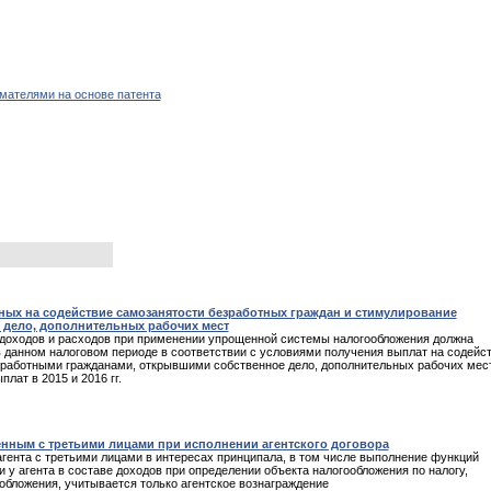
ателями на основе патента
ных на содействие самозанятости безработных граждан и стимулирование
 дело, дополнительных рабочих мест
е доходов и расходов при применении упрощенной системы налогообложения должна
 данном налоговом периоде в соответствии с условиями получения выплат на содейс
зработными гражданами, открывшими собственное дело, дополнительных рабочих мест
ат в 2015 и 2016 гг.
енным с третьими лицами при исполнении агентского договора
ента с третьими лицами в интересах принципала, в том числе выполнение функций
 у агента в составе доходов при определении объекта налогообложения по налогу,
бложения, учитывается только агентское вознаграждение