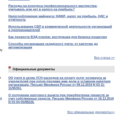
Расходы на конкурсы профессионального мастерства:
учитывать или нет в налоге на прибыль?
Налогообложение майнинга: НДФЛ, налог на прибыль, НДС и
отчётность
Использование СБП в коммерческой деятельности организаций
и препринимателей
Как провести ВЭД-платеж: инструкция для бизнеса пошагово
Способы организации складского учета: от карточек до
автоматизации
му
Все статьи >>
Официальные документы
о
Об учете в целях УСН расходов на оплату услуг нотариуса за
учредителей при купле-продаже ими доли в уставном капитале
организации. Письмо Минфина России от 09.12.2019 N 03-11-
11/95351.
О получении налгового вычета при приобретении лекарств за
ре
счет собственных средств. Письмо Минфина России от 16.12.2019
N 03-04-05/98226.
Все официальные документы>>