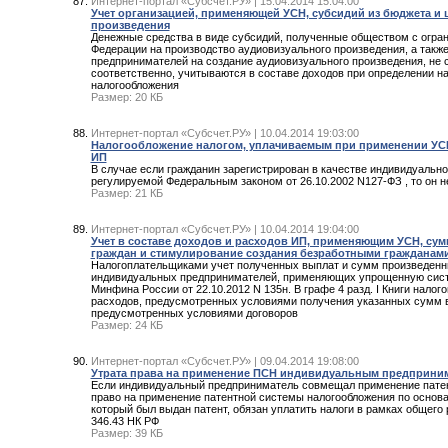
Интернет-портал «Субсчет.РУ» | 15.04.2014 15:04:00
Учет организацией, применяющей УСН, субсидий из бюджета и 
произведения
Денежные средства в виде субсидий, полученные обществом с огра
Федерации на производство аудиовизуального произведения, а такж
предпринимателей на создание аудиовизуального произведения, не 
соответственно, учитываются в составе доходов при определении н
налогообложения
Размер: 20 КБ
Интернет-портал «Субсчет.РУ» | 10.04.2014 19:03:00
Налогообложение налогом, уплачиваемым при применении УСН
ИП
В случае если гражданин зарегистрирован в качестве индивидуально
регулируемой Федеральным законом от 26.10.2002 N127-ФЗ , то он 
Размер: 21 КБ
Интернет-портал «Субсчет.РУ» | 10.04.2014 19:04:00
Учет в составе доходов и расходов ИП, применяющим УСН, сум
граждан и стимулирование создания безработными гражданами
Налогоплательщиками учет полученных выплат и сумм произведенны
индивидуальных предпринимателей, применяющих упрощенную систе
Минфина России от 22.10.2012 N 135н. В графе 4 разд. I Книги на
расходов, предусмотренных условиями получения указанных сумм вы
предусмотренных условиями договоров
Размер: 24 КБ
Интернет-портал «Субсчет.РУ» | 09.04.2014 19:08:00
Утрата права на применение ПСН индивидуальным предприни
Если индивидуальный предприниматель совмещал применение патен
право на применение патентной системы налогообложения по основан
который был выдан патент, обязан уплатить налоги в рамках общего р
346.43 НК РФ
Размер: 39 КБ