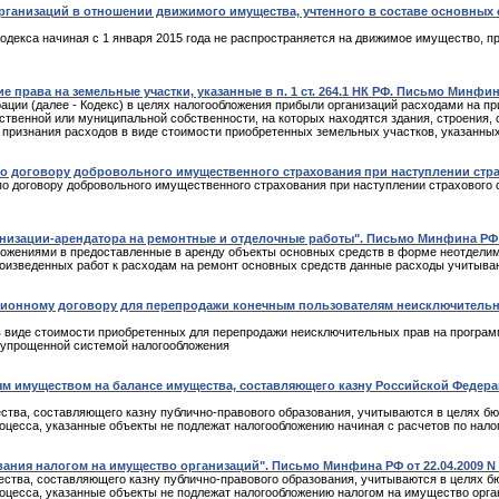
рганизаций в отношении движимого имущества, учтенного в составе основных 
Кодекса начиная с 1 января 2015 года не распространяется на движимое имущество, пр
права на земельные участки, указанные в п. 1 ст. 264.1 НК РФ. Письмо Минфина 
рации (далее - Кодекс) в целях налогообложения прибыли организаций расходами на п
ственной или муниципальной собственности, на которых находятся здания, строения, 
признания расходов в виде стоимости приобретенных земельных участков, указанных в
о договору добровольного имущественного страхования при наступлении страхов
о договору добровольного имущественного страхования при наступлении страхового с
низации-арендатора на ремонтные и отделочные работы". Письмо Минфина РФ от 
ожениями в предоставленные в аренду объекты основных средств в форме неотделим
произведенных работ к расходам на ремонт основных средств данные расходы учитыв
зионному договору для перепродажи конечным пользователям неисключительны
 виде стоимости приобретенных для перепродажи неисключительных прав на програ
с упрощенной системой налогообложения
 имуществом на балансе имущества, составляющего казну Российской Федераци
ства, составляющего казну публично-правового образования, учитываются в целях бю
оцесса, указанные объекты не подлежат налогообложению начиная с расчетов по налог
ия налогом на имущество организаций". Письмо Минфина РФ от 22.04.2009 N 0
ества, составляющего казну публично-правового образования, учитываются в целях бю
оцесса, указанные объекты не подлежат налогообложению налогом на имущество органи