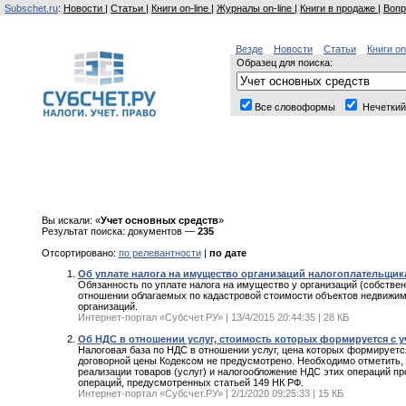
Subschet.ru
:
Новости
|
Статьи
|
Книги on-line
|
Журналы on-line
|
Книги в продаже
|
Вопр
Везде
Новости
Статьи
Книги on
Образец для поиска:
Все словоформы
Нечеткий
Вы искали: «
Учет основных средств
»
Результат поиска: документов —
235
Отсортировано:
по релевантности
|
по дате
Об уплате налога на имущество организаций налогоплательщикам
Обязанность по уплате налога на имущество у организаций (собстве
отношении облагаемых по кадастровой стоимости объектов недвижимо
организаций.
Интернет-портал «Субсчет.РУ» | 13/4/2015 20:44:35 | 28 КБ
Об НДС в отношении услуг, стоимость которых формируется с уч
Налоговая база по НДС в отношении услуг, цена которых формируетс
договорной цены Кодексом не предусмотрено. Необходимо отметить, 
реализации товаров (услуг) и налогообложение НДС этих операций пр
операций, предусмотренных статьей 149 НК РФ.
Интернет-портал «Субсчет.РУ» | 2/1/2020 09:25:33 | 15 КБ