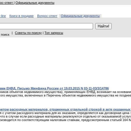
ос-ответ
|
Официальные документы
-line
Книги в продаже
Вопрос-ответ
Официальные документы
|
Советы по поиску
|
Топ запросы
 поиск
и ЕНВД. Письмо Минфина России от 19.03.2015 N 03-11-03/3/14786
нников объектов недвижимого имущества), применяющих ЕНВД, возникает на основани
го имущества, включенных в Перечень объектов недвижимого имущества не позднее 1
етом расходных материалов, отраженных отдельной строкой в акте оказанных ус
я с учетом расходного материала для их оказания, определяется как договорная цен
что в случае если расходные материалы реализуются отдельно от оказываемой услуги
оизводится по соответствующим налоговым ставкам, предусмотренным статьей 164 Код