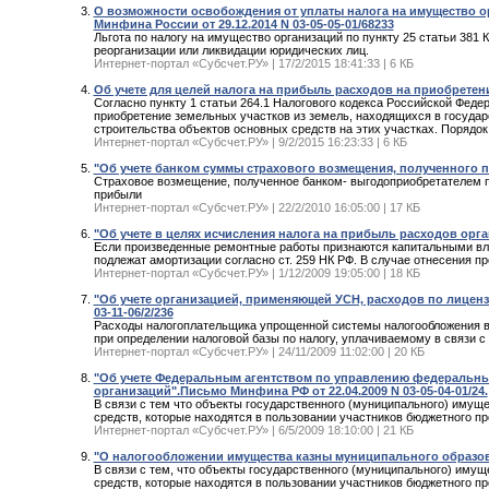
О возможности освобождения от уплаты налога на имущество о
Минфина России от 29.12.2014 N 03-05-05-01/68233
Льгота по налогу на имущество организаций по пункту 25 статьи 381 
реорганизации или ликвидации юридических лиц.
Интернет-портал «Субсчет.РУ» | 17/2/2015 18:41:33 | 6 КБ
Об учете для целей налога на прибыль расходов на приобретение 
Согласно пункту 1 статьи 264.1 Налогового кодекса Российской Феде
приобретение земельных участков из земель, находящихся в государ
строительства объектов основных средств на этих участках. Порядок 
Интернет-портал «Субсчет.РУ» | 9/2/2015 16:23:33 | 6 КБ
"Об учете банком суммы страхового возмещения, полученного п
Страховое возмещение, полученное банком- выгодоприобретателем п
прибыли
Интернет-портал «Субсчет.РУ» | 22/2/2010 16:05:00 | 17 КБ
"Об учете в целях исчисления налога на прибыль расходов орга
Если произведенные ремонтные работы признаются капитальными вл
подлежат амортизации согласно ст. 259 НК РФ. В случае отнесения 
Интернет-портал «Субсчет.РУ» | 1/12/2009 19:05:00 | 18 КБ
"Об учете организацией, применяющей УСН, расходов по лицен
03-11-06/2/236
Расходы налогоплательщика упрощенной системы налогообложения в
при определении налоговой базы по налогу, уплачиваемому в связи 
Интернет-портал «Субсчет.РУ» | 24/11/2009 11:02:00 | 20 КБ
"Об учете Федеральным агентством по управлению федеральным
организаций".Письмо Минфина РФ от 22.04.2009 N 03-05-04-01/24.
В связи с тем что объекты государственного (муниципального) имуще
средств, которые находятся в пользовании участников бюджетного пр
Интернет-портал «Субсчет.РУ» | 6/5/2009 18:10:00 | 21 КБ
"О налогообложении имущества казны муниципального образован
В связи с тем, что объекты государственного (муниципального) имущ
средств, которые находятся в пользовании участников бюджетного пр