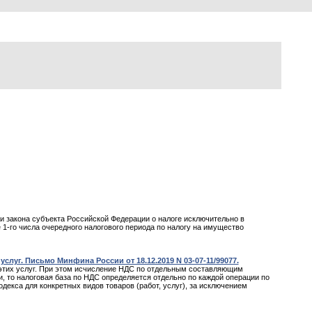
и закона субъекта Российской Федерации о налоге исключительно в
-го числа очередного налогового периода по налогу на имущество
луг. Письмо Минфина России от 18.12.2019 N 03-07-11/99077.
а этих услуг. При этом исчисление НДС по отдельным составляющим
, то налоговая база по НДС определяется отдельно по каждой операции по
екса для конкретных видов товаров (работ, услуг), за исключением