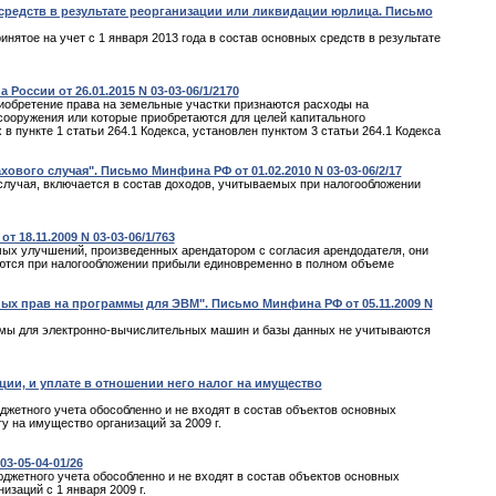
средств в результате реорганизации или ликвидации юрлица. Письмо
инятое на учет с 1 января 2013 года в состав основных средств в результате
России от 26.01.2015 N 03-03-06/1/2170
риобретение права на земельные участки признаются расходы на
сооружения или которые приобретаются для целей капитального
 пункте 1 статьи 264.1 Кодекса, установлен пунктом 3 статьи 264.1 Кодекса
ого случая". Письмо Минфина РФ от 01.02.2010 N 03-03-06/2/17
лучая, включается в состав доходов, учитываемых при налогообложении
18.11.2009 N 03-03-06/1/763
ых улучшений, произведенных арендатором с согласия арендодателя, они
аются при налогообложении прибыли единовременно в полном объеме
х прав на программы для ЭВМ". Письмо Минфина РФ от 05.11.2009 N
ммы для электронно-вычислительных машин и базы данных не учитываются
и, и уплате в отношении него налог на имущество
джетного учета обособленно и не входят в состав объектов основных
у на имущество организаций за 2009 г.
3-05-04-01/26
джетного учета обособленно и не входят в состав объектов основных
заций с 1 января 2009 г.