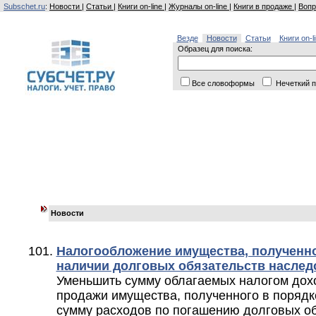
Subschet.ru
:
Новости
|
Статьи
|
Книги on-line
|
Журналы on-line
|
Книги в продаже
|
Вопр
Везде
Новости
Статьи
Книги on-l
Образец для поиска:
Все словоформы
Нечеткий п
Новости
Налогообложение имущества, полученно
наличии долговых обязательств наслед
Уменьшить сумму облагаемых налогом дох
продажи имущества, полученного в порядк
сумму расходов по погашению долговых о