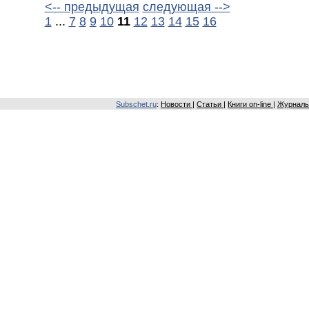
<-- предыдущая
следующая -->
1
...
7
8
9
10
11
12
13
14
15
16
Subschet.ru
:
Новости
|
Статьи
|
Книги on-line
|
Журналы 