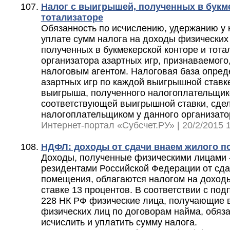
Налог с выигрышей, полученных в букм
тотализаторе
Обязанность по исчислению, удержанию у 
уплате сумм налога на доходы физических
полученных в букмекерской конторе и тота
организатора азартных игр, признаваемого,
налоговым агентом. Налоговая база опред
азартных игр по каждой выигрышной ставк
выигрыша, полученного налогоплательщик
соответствующей выигрышной ставки, сде
налогоплательщиком у данного организато
Интернет-портал «Субсчет.РУ» | 20/2/2015 1
НДФЛ: доходы от сдачи внаем жилого 
Доходы, полученные физическими лицами 
резидентами Российской Федерации от сда
помещения, облагаются налогом на доходы
ставке 13 процентов. В соответствии с подп
228 НК РФ физические лица, получающие 
физических лиц по договорам найма, обяз
исчислить и уплатить сумму налога.