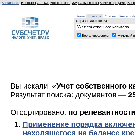
Subschet.ru
:
Новости
|
Статьи
|
Книги on-line
|
Журналы on-line
|
Книги в продаже
|
Вопр
Везде
Новости
Статьи
Книги on-l
Образец для поиска:
Все словоформы
Нечеткий п
Вы искали: «
Учет собственного к
Результат поиска: документов —
2
Отсортировано:
по релевантност
Применение порядка включен
находящегося на балансе кре