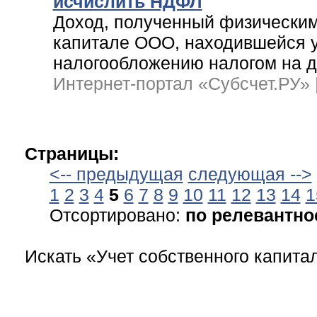
исчислить НДФЛ
Доход, полученный физическим
капитале ООО, находившейся у
налогообложению налогом на 
Интернет-портал «Субсчет.РУ» |
Страницы:
<-- предыдущая
следующая -->
1
2
3
4
5
6
7
8
9
10
11
12
13
14
1
Отсортировано:
по релевантно
Искать «Учет собственного капит