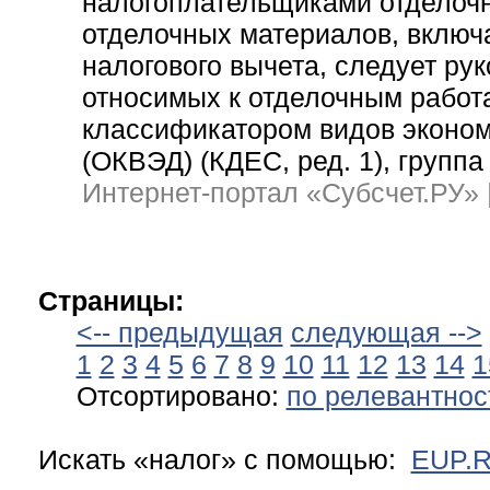
налогоплательщиками отделочн
отделочных материалов, включ
налогового вычета, следует ру
относимых к отделочным работ
классификатором видов эконом
(ОКВЭД) (КДЕС, ред. 1), группа
Интернет-портал «Субсчет.РУ» | 
Страницы:
<-- предыдущая
следующая -->
1
2
3
4
5
6
7
8
9
10
11
12
13
14
1
Отсортировано:
по релевантнос
Искать «налог» c помощью:
EUP.