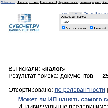
Subschet.ru
:
Новости
|
Статьи
|
Книги on-line
|
Журналы on-line
|
Книги в продаже
|
Вопр
Везде
Новости
Статьи
Книги on-l
Образец для поиска:
Все словоформы
Нечеткий п
Вы искали: «
налог
»
Результат поиска: документов —
2
Отсортировано:
по релевантности
Может ли ИП нанять самого с
Индивидуальные предпринимате