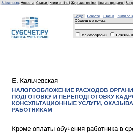
Subschet.ru
:
Новости
|
Статьи
|
Книги on-line
|
Журналы on-line
|
Книги в продаже
|
Вопр
Везде
Новости
Статьи
Книги on-l
Образец для поиска:
Все словоформы
Нечеткий п
Е. Кальчевская
НАЛОГООБЛОЖЕНИЕ РАСХОДОВ ОРГАНИ
ПОДГОТОВКУ И ПЕРЕПОДГОТОВКУ КАДР
КОНСУЛЬТАЦИОННЫЕ УСЛУГИ, ОКАЗЫВ
РАБОТНИКАМ
Кроме оплаты обучения работника в с