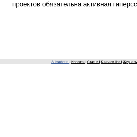
проектов обязательна активная гиперс
Subschet.ru
:
Новости
|
Статьи
|
Книги on-line
|
Журналы 