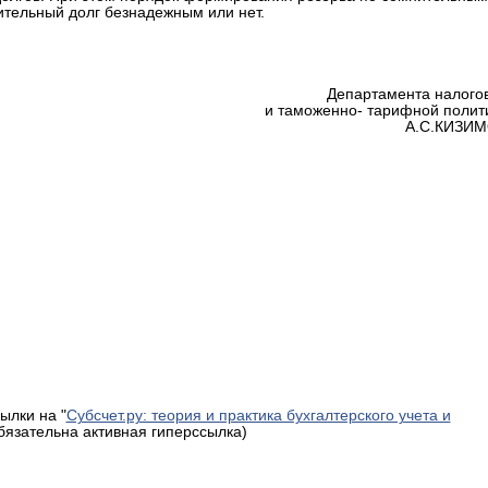
нительный долг безнадежным или нет.
Департамента налого
и таможенно- тарифной полит
А.С.КИЗИ
ылки на "
Субсчет.ру: теория и практика бухгалтерского учета и
обязательна активная гиперссылка)