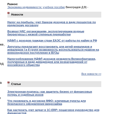
Разное:
Экономика недвижимости: учебное пособие
Виноградов Д.В| -
о
Новости
Налог на прибыль: учет банком доходов в виде процентов по
кредитному договору
Возврат НДС организациям, экспортирующим водные
биоресурсы с низкой степенью переработки
НДФЛ с доходов граждан стран ЕАЭС от работы по найму в РФ
ке,
Депутаты предлагают восстановить для детей-инвалидов и
инвалидов I и II групп возможность воспользоваться правом на
внеконкурсное поступление в ВУЗы
Налогообложение НДФЛ доходов резидента Великобритании,
полученных в виде дивидендов или вознаграждений от
ед
российского общества
Все новости >>
а
Статьи
Электронная подпись: как защитить бизнес от финансовых
потерь и судебных исков
я
Что проверить в договоре МФО: ключевые пункты для
безопасного оформления микрозайма
Как настроить учет затрат в 1С:ERP: пошаговое руководство для
финансистов