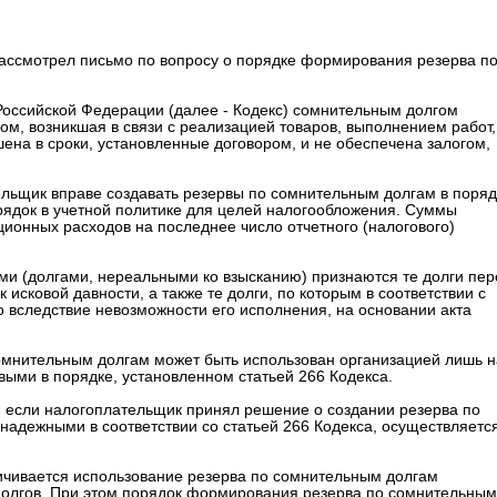
ассмотрел письмо по вопросу о порядке формирования резерва п
а Российской Федерации (далее - Кодекс) сомнительным долгом
м, возникшая в связи с реализацией товаров, выполнением работ,
ашена в сроки, установленные договором, и не обеспечена залогом,
ельщик вправе создавать резервы по сомнительным долгам в поряд
рядок в учетной политике для целей налогообложения. Суммы
ционных расходов на последнее число отчетного (налогового)
ми (долгами, нереальными ко взысканию) признаются те долги пер
исковой давности, а также те долги, по которым в соответствии с
 вследствие невозможности его исполнения, на основании акта
 сомнительным долгам может быть использован организацией лишь н
выми в порядке, установленном статьей 266 Кодекса.
е, если налогоплательщик принял решение о создании резерва по
надежными в соответствии со статьей 266 Кодекса, осуществляетс
ичивается использование резерва по сомнительным долгам
долгов. При этом порядок формирования резерва по сомнительным