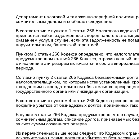
Департамент налоговой и таможенно-тарифной политики р
сомнительным долгам и сообщает следующее.
В соответствии с пунктом 1 статьи 266 Налогового кодекс
признается любая задолженность перед налогоплательщико
оказанием услуг, в случае, если эта задолженность не пог
поручительством, банковской гарантией.
Пунктом 3 статьи 266 Кодекса определено, что налогоплат
предусмотренном статьей 266 Кодекса, отразив данный по
отчислений в эти резервы включаются в состав внереализа
периода.
Согласно пункту 2 статьи 266 Кодекса безнадежными долга
налогоплательщиком, по которым истек установленный срок 
гражданским законодательством обязательство прекращено
государственного органа или ликвидации организации.
В соответствии с пунктом 4 статьи 266 Кодекса резерв по
покрытие убытков от безнадежных долгов, признанных тако
В пункте 5 статьи 266 Кодекса предусмотрено, что в случа
сомнительным долгам, списание долгов, признаваемых без
за счет суммы созданного резерва.
Из перечисленных выше норм следует, что Кодексом огран
исключительно целями покрытия убытков от безнадежных 