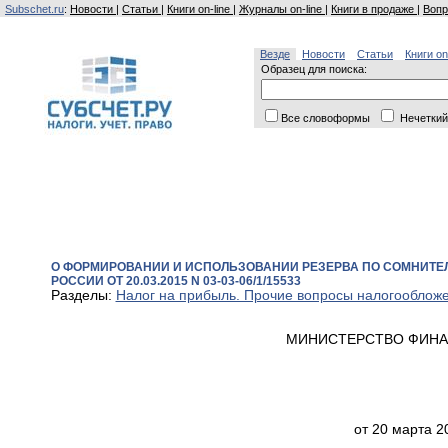
Subschet.ru
:
Новости
|
Статьи
|
Книги on-line
|
Журналы on-line
|
Книги в продаже
|
Вопр
Везде
Новости
Статьи
Книги on
Образец для поиска:
Все словоформы
Нечеткий
О ФОРМИРОВАНИИ И ИСПОЛЬЗОВАНИИ РЕЗЕРВА ПО СОМНИТЕ
РОССИИ ОТ 20.03.2015 N 03-03-06/1/15533
Разделы:
Налог на прибыль. Прочие вопросы налогооблож
МИНИСТЕРСТВО ФИНА
от 20 марта 2