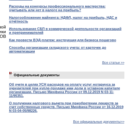
Расходы на конкурсы профессионального мастерства:
учитывать или нет в налоге на прибыль?
Налогообложение майнинга: НДФЛ, налог на прибыль, НДС и
отчётность
вой
Использование СБП в коммерческой деятельности организаций
ики
и препринимателей
МОВ
Как провести ВЭД-платеж: инструкция для бизнеса пошагово
Способы организации складского учета: от карточек до
автоматизации
Все статьи >>
Официальные документы
Об учете в целях УСН расходов на оплату услуг нотариуса за
учредителей при купле-продаже ими доли в уставном капитале
организации. Письмо Минфина России от 09.12.2019 N 03-11-
11/95351.
О получении налгового вычета при приобретении лекарств за
счет собственных средств. Письмо Минфина России от 16.12.2019
N 03-04-05/98226.
Все официальные документы>>