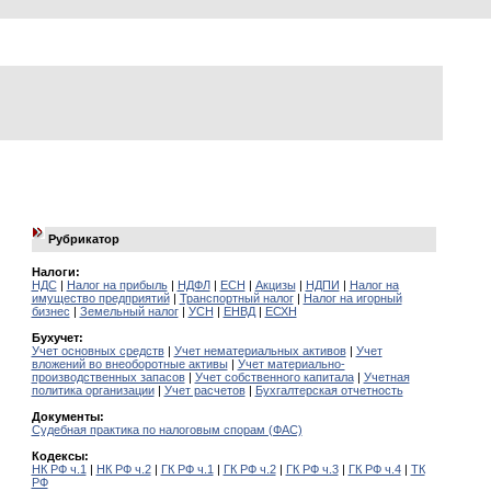
Рубрикатор
Налоги:
НДС
|
Налог на прибыль
|
НДФЛ
|
ЕСН
|
Акцизы
|
НДПИ
|
Налог на
имущество предприятий
|
Транспортный налог
|
Налог на игорный
бизнес
|
Земельный налог
|
УСН
|
ЕНВД
|
ЕСХН
Бухучет:
Учет основных средств
|
Учет нематериальных активов
|
Учет
вложений во внеоборотные активы
|
Учет материально-
производственных запасов
|
Учет собственного капитала
|
Учетная
политика организации
|
Учет расчетов
|
Бухгалтерская отчетность
Документы:
Судебная практика по налоговым спорам (ФАС)
Кодексы:
НК РФ ч.1
|
НК РФ ч.2
|
ГК РФ ч.1
|
ГК РФ ч.2
|
ГК РФ ч.3
|
ГК РФ ч.4
|
ТК
РФ