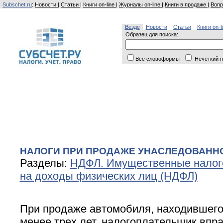
Subschet.ru
:
Новости
|
Статьи
|
Книги on-line
|
Журналы on-line
|
Книги в продаже
|
Вопр
Везде
Новости
Статьи
Книги on-l
Образец для поиска:
Все словоформы
Нечеткий п
НАЛОГИ ПРИ ПРОДАЖЕ УНАСЛЕДОВАНН
Разделы:
НДФЛ. Имущественные налог
на доходы физических лиц (НДФЛ)
При продаже автомобиля, находившего
менее трех лет, налогоплательщик впр