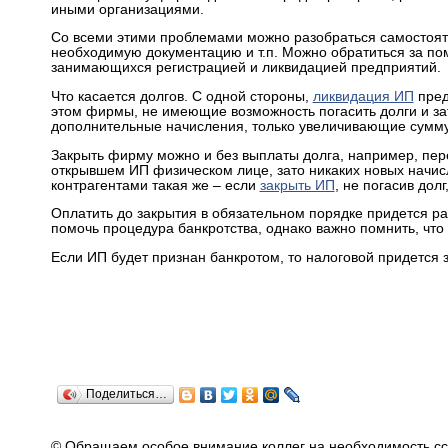
иными организациями.
Со всеми этими проблемами можно разобраться самостояте
необходимую документацию и т.п. Можно обратиться за п
занимающихся регистрацией и ликвидацией предприятий.
Что касается долгов. С одной стороны,
ликвидация ИП
пред
этом фирмы, не имеющие возможность погасить долги и з
дополнительные начисления, только увеличивающие сумму
Закрыть фирму можно и без выплаты долга, например, пе
открывшем ИП физическом лице, зато никаких новых начисл
контрагентами такая же – если
закрыть ИП
, не погасив дол
Оплатить до закрытия в обязательном порядке придется ра
помочь процедура банкротства, однако важно помнить, чт
Если ИП будет признан банкротом, то налоговой придется
Поделиться…
© Обращаем особое внимание коллег на необходимость сс