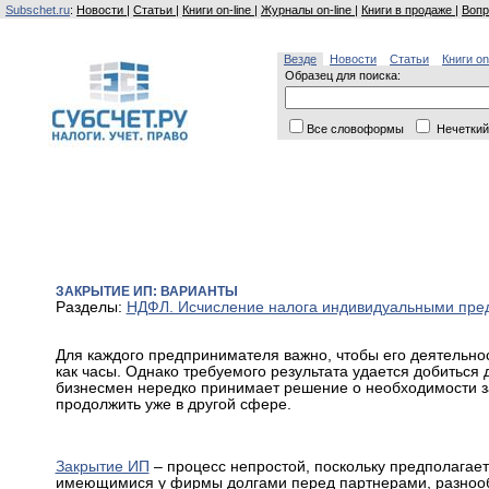
Subschet.ru
:
Новости
|
Статьи
|
Книги on-line
|
Журналы on-line
|
Книги в продаже
|
Вопр
Везде
Новости
Статьи
Книги on
Образец для поиска:
Все словоформы
Нечеткий
ЗАКРЫТИЕ ИП: ВАРИАНТЫ
Разделы:
НДФЛ. Исчисление налога индивидуальными пр
Для каждого предпринимателя важно, чтобы его деятельно
как часы. Однако требуемого результата удается добиться 
бизнесмен нередко принимает решение о необходимости за
продолжить уже в другой сфере.
Закрытие ИП
– процесс непростой, поскольку предполагает
имеющимися у фирмы долгами перед партнерами, разноо