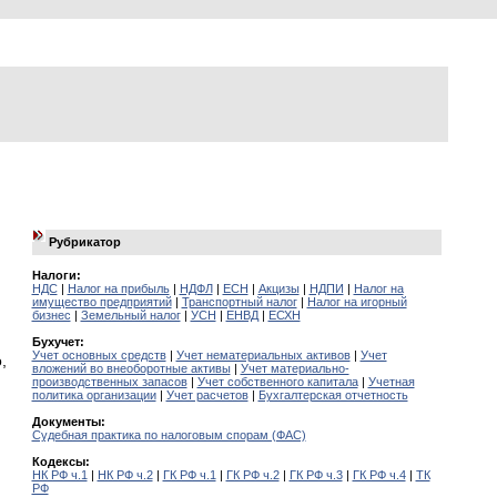
Рубрикатор
Налоги:
НДС
|
Налог на прибыль
|
НДФЛ
|
ЕСН
|
Акцизы
|
НДПИ
|
Налог на
имущество предприятий
|
Транспортный налог
|
Налог на игорный
бизнес
|
Земельный налог
|
УСН
|
ЕНВД
|
ЕСХН
Бухучет:
Учет основных средств
|
Учет нематериальных активов
|
Учет
,
вложений во внеоборотные активы
|
Учет материально-
производственных запасов
|
Учет собственного капитала
|
Учетная
политика организации
|
Учет расчетов
|
Бухгалтерская отчетность
Документы:
Судебная практика по налоговым спорам (ФАС)
Кодексы:
НК РФ ч.1
|
НК РФ ч.2
|
ГК РФ ч.1
|
ГК РФ ч.2
|
ГК РФ ч.3
|
ГК РФ ч.4
|
ТК
РФ