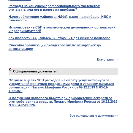
Расходы на конкурсы профессионального мастерства:
учитывать или нет в налоге на прибыль?
Налогообложение майнинга: НДФЛ, налог на прибыль, НДС и
отчётность
Использование СБП в коммерческой деятельности организаций
и препринимателей
Как провести ВЭД-платеж: инструкция для бизнеса пошагово
Способы организации складского учета: от карточек до
автоматизации
Все статьи >>
Официальные документы
Об учете в целях УСН расходов на оплату услуг нотариуса за
учредителей при купле-продаже ими доли в уставном капитале
организации. Письмо Минфина России от 09.12.2019 N 03-11-
11/95351.
О получении налгового вычета при приобретении лекарств за
счет собственных средств. Письмо Минфина России от 16.12.2019
N 03-04-05/98226.
Все официальные документы>>