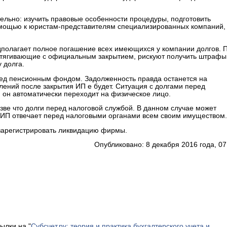
льно: изучить правовые особенности процедуры, подготовить
омощью к юристам-представителям специализированных компаний,
полагает полное погашение всех имеющихся у компании долгов. 
атягивающие с официальным закрытием, рискуют получить штрафы
 долга.
ред пенсионным фондом. Задолженность правда останется на
ений после закрытия ИП е будет. Ситуация с долгами перед
г, он автоматически переходит на физическое лицо.
зве что долги перед налоговой службой. В данном случае может
о ИП отвечает перед налоговыми органами всем своим имуществом.
 зарегистрировать ликвидацию фирмы.
Опубликовано: 8 декабря 2016 года, 07
ылки на "
Субсчет.ру: теория и практика бухгалтерского учета и