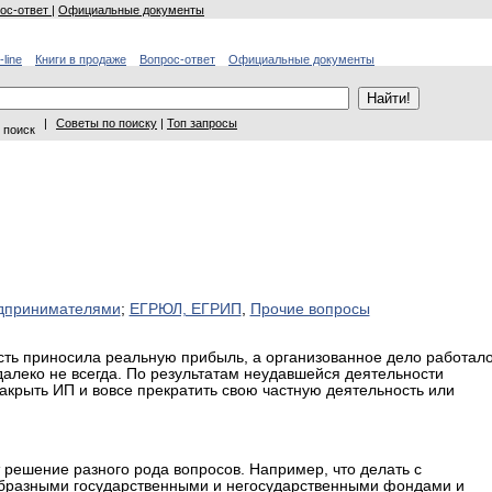
ос-ответ
|
Официальные документы
-line
Книги в продаже
Вопрос-ответ
Официальные документы
|
Советы по поиску
|
Топ запросы
 поиск
едпринимателями
;
ЕГРЮЛ, ЕГРИП
,
Прочие вопросы
сть приносила реальную прибыль, а организованное дело работало
далеко не всегда. По результатам неудавшейся деятельности
крыть ИП и вовсе прекратить свою частную деятельность или
 решение разного рода вопросов. Например, что делать с
бразными государственными и негосударственными фондами и