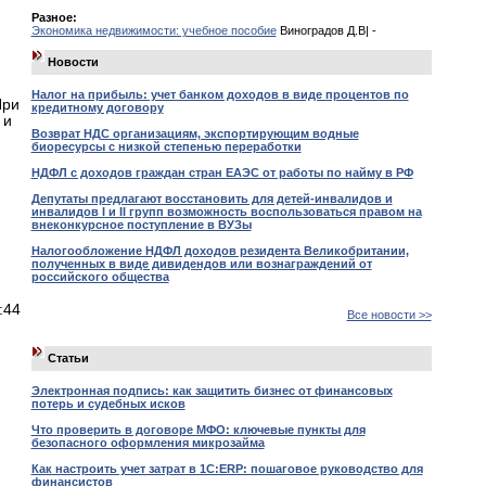
Разное:
Экономика недвижимости: учебное пособие
Виноградов Д.В| -
Новости
Налог на прибыль: учет банком доходов в виде процентов по
При
кредитному договору
 и
Возврат НДС организациям, экспортирующим водные
биоресурсы с низкой степенью переработки
НДФЛ с доходов граждан стран ЕАЭС от работы по найму в РФ
Депутаты предлагают восстановить для детей-инвалидов и
инвалидов I и II групп возможность воспользоваться правом на
внеконкурсное поступление в ВУЗы
Налогообложение НДФЛ доходов резидента Великобритании,
полученных в виде дивидендов или вознаграждений от
российского общества
:44
Все новости >>
Статьи
Электронная подпись: как защитить бизнес от финансовых
потерь и судебных исков
Что проверить в договоре МФО: ключевые пункты для
безопасного оформления микрозайма
Как настроить учет затрат в 1С:ERP: пошаговое руководство для
финансистов