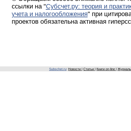
ссылки на "
Субсчет.ру: теория и практи
учета и налогообложения
" при цитирова
проектов обязательна активная гиперс
Subschet.ru
:
Новости
|
Статьи
|
Книги on-line
|
Журналы 