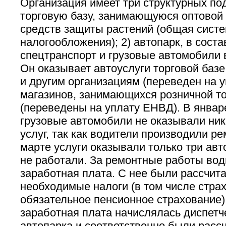
Организация имеет три структурных под
торговую базу, занимающуюся оптовой
средств защиты растений (общая сист
налогообложения); 2) автопарк, в соста
спецтранспорт и грузовые автомобили в
Он оказывает автоуслуги торговой базе
и другим организациям (переведен на у
магазинов, занимающихся розничной т
(переведены на уплату ЕНВД). В январе
грузовые автомобили не оказывали ник
услуг, так как водители производили р
марте услуги оказывали только три ав
не работали. За ремонтные работы во
заработная плата. С нее были рассчит
необходимые налоги (в том числе стра
обязательное пенсионное страхование).
заработная плата начислялась диспетч
автопарка и соответственно были расс