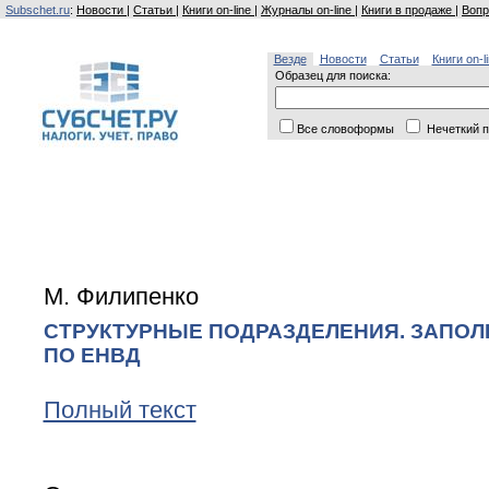
Subschet.ru
:
Новости
|
Статьи
|
Книги on-line
|
Журналы on-line
|
Книги в продаже
|
Вопр
Везде
Новости
Статьи
Книги on-l
Образец для поиска:
Все словоформы
Нечеткий п
М. Филипенко
СТРУКТУРНЫЕ ПОДРАЗДЕЛЕНИЯ. ЗАПО
ПО ЕНВД
Полный текст