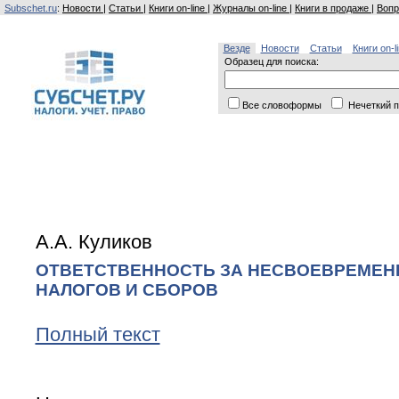
Subschet.ru
:
Новости
|
Статьи
|
Книги on-line
|
Журналы on-line
|
Книги в продаже
|
Вопр
Везде
Новости
Статьи
Книги on-l
Образец для поиска:
Все словоформы
Нечеткий п
А.А. Куликов
ОТВЕТСТВЕННОСТЬ ЗА НЕСВОЕВРЕМЕН
НАЛОГОВ И СБОРОВ
Полный текст