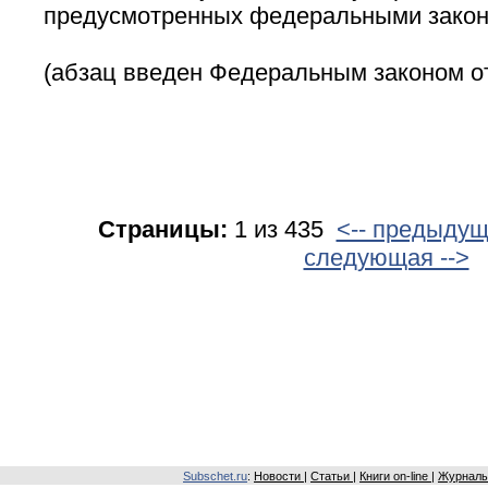
предусмотренных федеральными закон
(абзац введен Федеральным законом от
Страницы:
1 из 435
<-- предыду
следующая -->
Subschet.ru
:
Новости
|
Статьи
|
Книги on-line
|
Журналы 