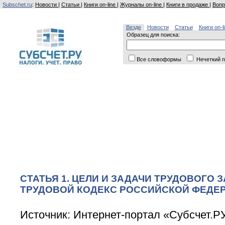
Subschet.ru
:
Новости
|
Статьи
|
Книги on-line
|
Журналы on-line
|
Книги в продаже
|
Вопр
Везде
Новости
Статьи
Книги on-l
Образец для поиска:
Все словоформы
Нечеткий п
СТАТЬЯ 1. ЦЕЛИ И ЗАДАЧИ ТРУДОВОГО 
ТРУДОВОЙ КОДЕКС РОССИЙСКОЙ ФЕДЕРА
Источник: Интернет-портал «Субсчет.Р