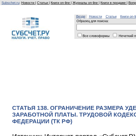
Subschet.ru
:
Новости
|
Статьи
|
Книги on-line
|
Журналы on-line
|
Книги в продаже
|
Вопр
Везде
Новости
Статьи
Книги on-l
Образец для поиска:
Все словоформы
Нечеткий п
СТАТЬЯ 138. ОГРАНИЧЕНИЕ РАЗМЕРА УД
ЗАРАБОТНОЙ ПЛАТЫ. ТРУДОВОЙ КОДЕК
ФЕДЕРАЦИИ (ТК РФ)