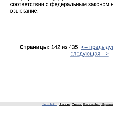
соответствии с федеральным законом 
взыскание.
Страницы:
142 из 435
<-- предыд
следующая -->
Subschet.ru
:
Новости
|
Статьи
|
Книги on-line
|
Журналы 