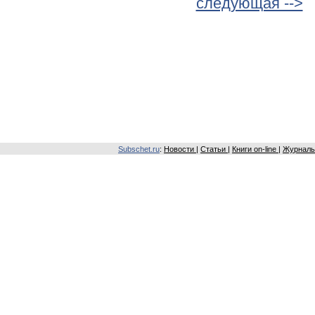
следующая -->
Subschet.ru
:
Новости
|
Статьи
|
Книги on-line
|
Журналы 