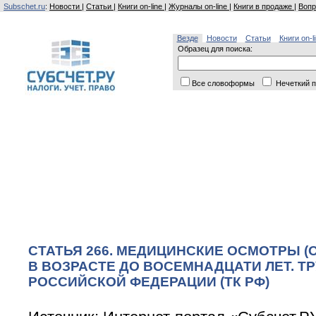
Subschet.ru
:
Новости
|
Статьи
|
Книги on-line
|
Журналы on-line
|
Книги в продаже
|
Вопр
Везде
Новости
Статьи
Книги on-l
Образец для поиска:
Все словоформы
Нечеткий п
СТАТЬЯ 266. МЕДИЦИНСКИЕ ОСМОТРЫ (
В ВОЗРАСТЕ ДО ВОСЕМНАДЦАТИ ЛЕТ. Т
РОССИЙСКОЙ ФЕДЕРАЦИИ (ТК РФ)