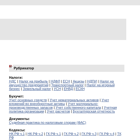
Рубрикатор
Налоги:
НДС
|
Налог на прибыль
|
НДФЛ
|
ЕСН
|
Акцизы
|
НДПИ
|
Налог на
имущество предприятий
|
Транспортный налог
|
Налог на игорный
бизнес
|
Земельный налог
|
УСН
|
ЕНВД
|
ЕСХН
Бухучет:
Учет основных средств
|
Учет нематериальных активов
|
Учет
вложений во внеоборотные активы
|
Учет материально-
производственных запасов
|
Учет собственного капитала
|
Учетная
политика организации
|
Учет расчетов
|
Бухгалтерская отчетность
Документы:
Судебная практика по налоговым спорам (ФАС)
Кодексы:
НК РФ ч.1
|
НК РФ ч.2
|
ГК РФ ч.1
|
ГК РФ ч.2
|
ГК РФ ч.3
|
ГК РФ ч.4
|
ТК
РФ