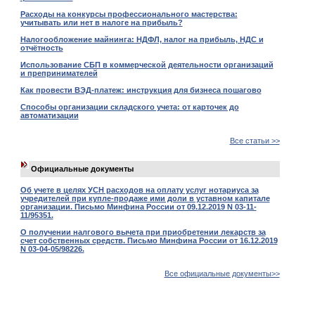
Расходы на конкурсы профессионального мастерства:
учитывать или нет в налоге на прибыль?
Налогообложение майнинга: НДФЛ, налог на прибыль, НДС и
отчётность
Использование СБП в коммерческой деятельности организаций
и препринимателей
Как провести ВЭД-платеж: инструкция для бизнеса пошагово
Способы организации складского учета: от карточек до
автоматизации
Все статьи >>
Официальные документы
Об учете в целях УСН расходов на оплату услуг нотариуса за
учредителей при купле-продаже ими доли в уставном капитале
организации. Письмо Минфина России от 09.12.2019 N 03-11-
11/95351.
О получении налгового вычета при приобретении лекарств за
счет собственных средств. Письмо Минфина России от 16.12.2019
N 03-04-05/98226.
Все официальные документы>>