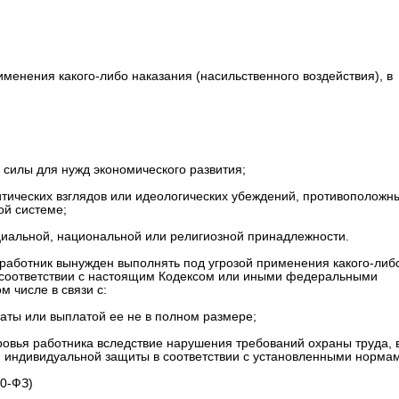
менения какого-либо наказания (насильственного воздействия), в
 силы для нужд экономического развития;
итических взглядов или идеологических убеждений, противоположн
ой системе;
циальной, национальной или религиозной принадлежности.
 работник вынужден выполнять под угрозой применения какого-либ
 в соответствии с настоящим Кодексом или иными федеральными
м числе в связи с:
аты или выплатой ее не в полном размере;
ровья работника вследствие нарушения требований охраны труда, 
и индивидуальной защиты в соответствии с установленными нормам
90-ФЗ)