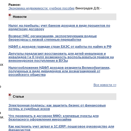
Разное:
Экономика недвижимости: учебное пособие
Виноградов Д.В| -
Новости
Налог на прибыль: учет банком доходов в виде процентов по
кредитному договору
Возврат НДС организациям, экспортирующим водные
биоресурсы с низкой степенью переработки
НДФЛ с доходов граждан стран ЕАЭС от работы по найму в РФ
Депутаты предлагают восстановить для детей-инвалидов и
инвалидов I и II групп возможность воспользоваться правом на
внеконкурсное поступление в ВУЗы
ых
Налогообложение НДФЛ доходов резидента Великобритании,
полученных в виде дивидендов или вознаграждений от
российского общества
Все новости >>
о
Статьи
Электронная подпись: как защитить бизнес от финансовых
потерь и судебных исков
в
Что проверить в договоре МФО: ключевые пункты для
и.
безопасного оформления микрозайма
Как настроить учет затрат в 1С:ERP: пошаговое руководство для
финансистов