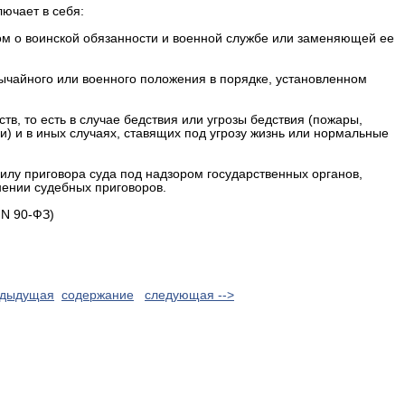
ючает в себя:
ом о воинской обязанности и военной службе или заменяющей ее
ычайного или военного положения в порядке, установленном
в, то есть в случае бедствия или угрозы бедствия (пожары,
и) и в иных случаях, ставящих под угрозу жизнь или нормальные
илу приговора суда под надзором государственных органов,
нении судебных приговоров.
 N 90-ФЗ)
едыдущая
cодержание
следующая -->