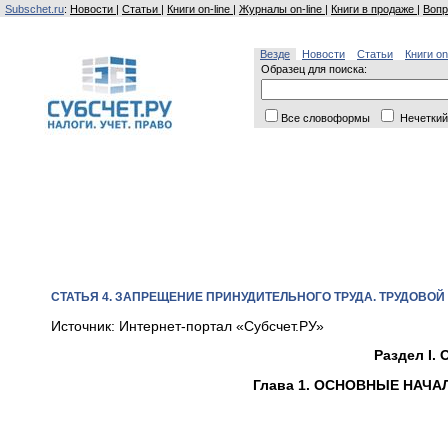
Subschet.ru
:
Новости
|
Статьи
|
Книги on-line
|
Журналы on-line
|
Книги в продаже
|
Вопр
Везде
Новости
Статьи
Книги on
Образец для поиска:
Все словоформы
Нечеткий
СТАТЬЯ 4. ЗАПРЕЩЕНИЕ ПРИНУДИТЕЛЬНОГО ТРУДА. ТРУДОВОЙ
Источник: Интернет-портал «Субсчет.РУ»
Раздел I
Глава 1. ОСНОВНЫЕ НАЧ