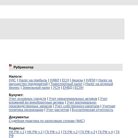
Рубрикатор
Налоги:
НДС
|
Налог на прибыль
|
НДФЛ
|
ЕСН
|
Акцизы
|
НДПИ
|
Налог на
имущество предприятий
|
Транспортный налог
|
Налог на игорный
бизнес
|
Земельный налог
|
УСН
|
ЕНВД
|
ЕСХН
Бухучет:
Учет основных средств
|
Учет нематериальных активов
|
Учет
вложений во внеоборотные активы
|
Учет материально-
производственных запасов
|
Учет собственного капитала
|
Учетная
политика организации
|
Учет расчетов
|
Бухгалтерская отчетность
Документы:
Судебная практика по налоговым спорам (ФАС)
Кодексы:
НК РФ ч.1
|
НК РФ ч.2
|
ГК РФ ч.1
|
ГК РФ ч.2
|
ГК РФ ч.3
|
ГК РФ ч.4
|
ТК
РФ