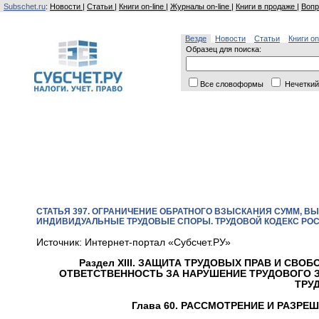
Subschet.ru
:
Новости
|
Статьи
|
Книги on-line
|
Журналы on-line
|
Книги в продаже
|
Вопр
Везде
Новости
Статьи
Книги on
Образец для поиска:
Все словоформы
Нечеткий
СТАТЬЯ 397. ОГРАНИЧЕНИЕ ОБРАТНОГО ВЗЫСКАНИЯ СУММ, 
ИНДИВИДУАЛЬНЫЕ ТРУДОВЫЕ СПОРЫ. ТРУДОВОЙ КОДЕКС РОС
Источник: Интернет-портал «Субсчет.РУ»
Раздел XIII. ЗАЩИТА ТРУДОВЫХ ПРАВ И СВО
ОТВЕТСТВЕННОСТЬ ЗА НАРУШЕНИЕ ТРУДОВОГО 
ТРУ
Глава 60. РАССМОТРЕНИЕ И РАЗР