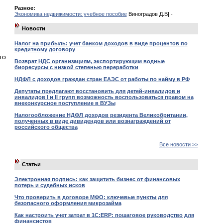
Разное:
Экономика недвижимости: учебное пособие
Виноградов Д.В| -
Новости
Налог на прибыль: учет банком доходов в виде процентов по
кредитному договору
го
Возврат НДС организациям, экспортирующим водные
биоресурсы с низкой степенью переработки
НДФЛ с доходов граждан стран ЕАЭС от работы по найму в РФ
Депутаты предлагают восстановить для детей-инвалидов и
инвалидов I и II групп возможность воспользоваться правом на
внеконкурсное поступление в ВУЗы
Налогообложение НДФЛ доходов резидента Великобритании,
полученных в виде дивидендов или вознаграждений от
российского общества
Все новости >>
Статьи
Электронная подпись: как защитить бизнес от финансовых
потерь и судебных исков
Что проверить в договоре МФО: ключевые пункты для
безопасного оформления микрозайма
Как настроить учет затрат в 1С:ERP: пошаговое руководство для
финансистов