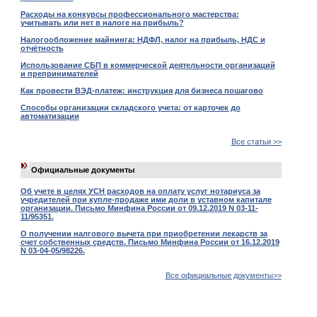
Расходы на конкурсы профессионального мастерства:
учитывать или нет в налоге на прибыль?
Налогообложение майнинга: НДФЛ, налог на прибыль, НДС и
отчётность
Использование СБП в коммерческой деятельности организаций
и препринимателей
Как провести ВЭД-платеж: инструкция для бизнеса пошагово
Способы организации складского учета: от карточек до
автоматизации
Все статьи >>
Официальные документы
Об учете в целях УСН расходов на оплату услуг нотариуса за
учредителей при купле-продаже ими доли в уставном капитале
организации. Письмо Минфина России от 09.12.2019 N 03-11-
11/95351.
О получении налгового вычета при приобретении лекарств за
счет собственных средств. Письмо Минфина России от 16.12.2019
N 03-04-05/98226.
Все официальные документы>>