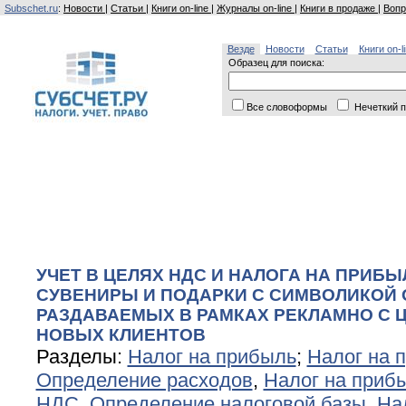
Subschet.ru
:
Новости
|
Статьи
|
Книги on-line
|
Журналы on-line
|
Книги в продаже
|
Вопр
Везде
Новости
Статьи
Книги on-l
Образец для поиска:
Все словоформы
Нечеткий п
УЧЕТ В ЦЕЛЯХ НДС И НАЛОГА НА ПРИБ
СУВЕНИРЫ И ПОДАРКИ С СИМВОЛИКОЙ 
РАЗДАВАЕМЫХ В РАМКАХ РЕКЛАМНО С 
НОВЫХ КЛИЕНТОВ
Разделы:
Налог на прибыль
;
Налог на 
Определение расходов
,
Налог на приб
НДС. Определение налоговой базы
,
На