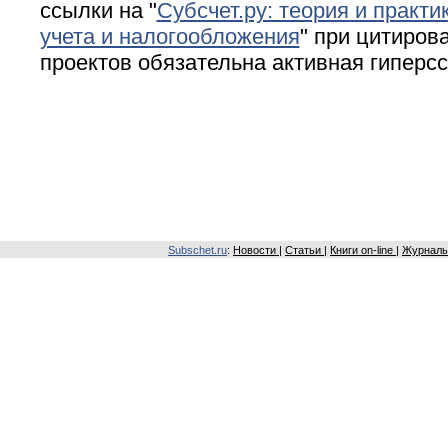
ссылки на "
Субсчет.ру: теория и практи
учета и налогообложения
" при цитирова
проектов обязательна активная гиперс
Subschet.ru
:
Новости
|
Статьи
|
Книги on-line
|
Журналы 