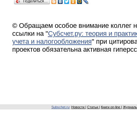
Поделиться…
© Обращаем особое внимание коллег н
ссылки на "
Субсчет.ру: теория и практи
учета и налогообложения
" при цитирова
проектов обязательна активная гиперс
Subschet.ru
:
Новости
|
Статьи
|
Книги on-line
|
Журналы 