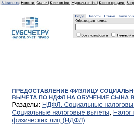
Subschet.ru
:
Новости
|
Статьи
|
Книги on-line
|
Журналы on-line
|
Книги в продаже
|
Вопр
Везде
Новости
Статьи
Книги on-l
Образец для поиска:
Все словоформы
Нечеткий п
ПРЕДОСТАВЛЕНИЕ ФИЗЛИЦУ СОЦИАЛЬН
ВЫЧЕТА ПО НДФЛ НА ОБУЧЕНИЕ СЫНА 
Разделы:
НДФЛ. Социальные налоговы
Социальные налоговые вычеты
,
Налог 
физических лиц (НДФЛ)