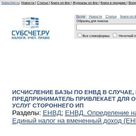
Subschet.ru
:
Новости
|
Статьи
|
Книги on-line
|
Журналы on-line
|
Книги в продаже
|
Вопр
Везде
Новости
Статьи
Книги on-l
Образец для поиска:
Все словоформы
Нечеткий п
ИСЧИСЛЕНИЕ БАЗЫ ПО ЕНВД В СЛУЧАЕ,
ПРЕДПРИНИМАТЕЛЬ ПРИВЛЕКАЕТ ДЛЯ 
УСЛУГ СТОРОННЕГО ИП
Разделы:
ЕНВД
;
ЕНВД. Определение н
Единый налог на вмененный доход (ЕН