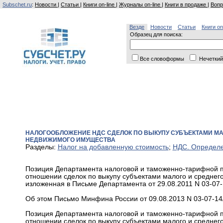
Subschet.ru
:
Новости
|
Статьи
|
Книги on-line
|
Журналы on-line
|
Книги в продаже
|
Вопр
Везде
Новости
Статьи
Книги on
Образец для поиска:
Все словоформы
Нечеткий
НАЛОГООБЛОЖЕНИЕ НДС СДЕЛОК ПО ВЫКУПУ СУБЪЕКТАМИ М
НЕДВИЖИМОГО ИМУЩЕСТВА
Разделы:
Налог на добавленную стоимость
;
НДС. Определе
Позиция Департамента налоговой и таможенно-тарифной п
отношении сделок по выкупу субъектами малого и среднег
изложенная в Письме Департамента от 29.08.2011 N 03-07-
Об этом Письмо Минфина России от 09.08.2013 N 03-07-14
Позиция Департамента налоговой и таможенно-тарифной п
отношении сделок по выкупу субъектами малого и среднег