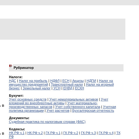
Рубрикатор
Налоги:
НДС
|
Налог на прибыль
|
НДФЛ
|
ЕСН
|
Акцизы
|
НДПИ
|
Налог на
имущество предприятий
|
Транспортный налог
|
Налог на игорный
бизнес
|
Земельный налог
|
УСН
|
ЕНВД
|
ЕСХН
Бухучет:
Учет основных средств
|
Учет нематериальных активов
|
Учет
вложений во внеоборотные активы
|
Учет материально-
 в
производственных запасов
|
Учет собственного капитала
|
Учетная
политика организации
|
Учет расчетов
|
Бухгалтерская отчетность
Документы:
Судебная практика по налоговым спорам (ФАС)
Кодексы:
 в
НК РФ ч.1
|
НК РФ ч.2
|
ГК РФ ч.1
|
ГК РФ ч.2
|
ГК РФ ч.3
|
ГК РФ ч.4
|
ТК
РФ