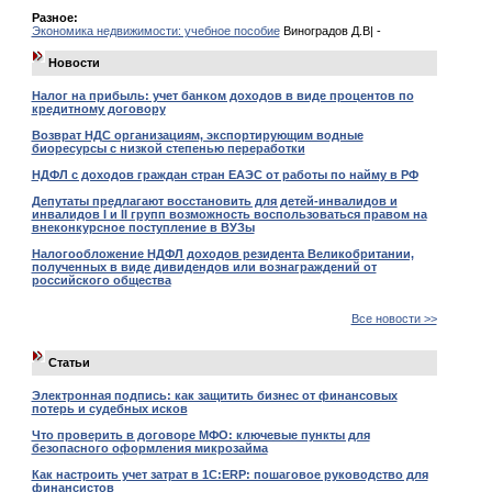
Разное:
Экономика недвижимости: учебное пособие
Виноградов Д.В| -
Новости
Налог на прибыль: учет банком доходов в виде процентов по
кредитному договору
Возврат НДС организациям, экспортирующим водные
биоресурсы с низкой степенью переработки
НДФЛ с доходов граждан стран ЕАЭС от работы по найму в РФ
Депутаты предлагают восстановить для детей-инвалидов и
инвалидов I и II групп возможность воспользоваться правом на
внеконкурсное поступление в ВУЗы
Налогообложение НДФЛ доходов резидента Великобритании,
полученных в виде дивидендов или вознаграждений от
российского общества
Все новости >>
Статьи
Электронная подпись: как защитить бизнес от финансовых
потерь и судебных исков
Что проверить в договоре МФО: ключевые пункты для
безопасного оформления микрозайма
Как настроить учет затрат в 1С:ERP: пошаговое руководство для
финансистов