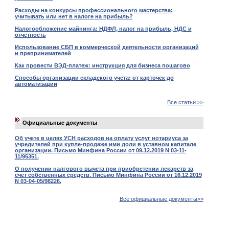
Расходы на конкурсы профессионального мастерства:
учитывать или нет в налоге на прибыль?
Налогообложение майнинга: НДФЛ, налог на прибыль, НДС и
отчётность
Использование СБП в коммерческой деятельности организаций
и препринимателей
Как провести ВЭД-платеж: инструкция для бизнеса пошагово
Способы организации складского учета: от карточек до
автоматизации
Все статьи >>
Официальные документы
Об учете в целях УСН расходов на оплату услуг нотариуса за
учредителей при купле-продаже ими доли в уставном капитале
организации. Письмо Минфина России от 09.12.2019 N 03-11-
11/95351.
О получении налгового вычета при приобретении лекарств за
счет собственных средств. Письмо Минфина России от 16.12.2019
N 03-04-05/98226.
Все официальные документы>>