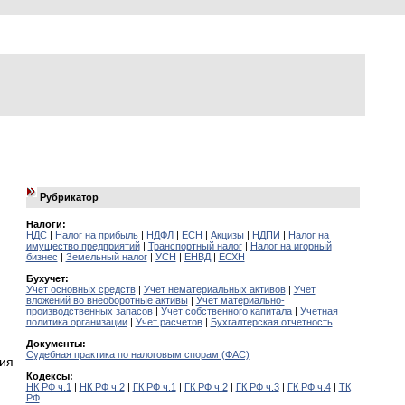
Рубрикатор
Налоги:
НДС
|
Налог на прибыль
|
НДФЛ
|
ЕСН
|
Акцизы
|
НДПИ
|
Налог на
имущество предприятий
|
Транспортный налог
|
Налог на игорный
бизнес
|
Земельный налог
|
УСН
|
ЕНВД
|
ЕСХН
Бухучет:
Учет основных средств
|
Учет нематериальных активов
|
Учет
вложений во внеоборотные активы
|
Учет материально-
производственных запасов
|
Учет собственного капитала
|
Учетная
политика организации
|
Учет расчетов
|
Бухгалтерская отчетность
Документы:
Судебная практика по налоговым спорам (ФАС)
ния
Кодексы:
НК РФ ч.1
|
НК РФ ч.2
|
ГК РФ ч.1
|
ГК РФ ч.2
|
ГК РФ ч.3
|
ГК РФ ч.4
|
ТК
РФ