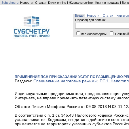
Subschet.ru
:
Новости
|
Статьи
|
Книги on-line
|
Журналы on-line
|
Книги в продаже
|
Вопр
Везде
Новости
Статьи
Книги on
Образец для поиска:
Все словоформы
Нечеткий
ПРИМЕНЕНИЕ ПСН ПРИ ОКАЗАНИИ УСЛУГ ПО РАЗМЕЩЕНИЮ РЕ
Разделы:
Специальные налоговые режимы
;
ПСН. Налогопл
Индивидуальные предприниматели, предоставляющие услуг
Интернете, не вправе применять патентную систему налог
Об этом Письмо Минфина России от 09.08.2013 N 03-11-12
В соответствии с п. 1 ст. 346.43 Налогового кодекса Росс
устанавливается Кодексом, вводится в действие в соответ
применяется на территориях указанных субъектов Российс