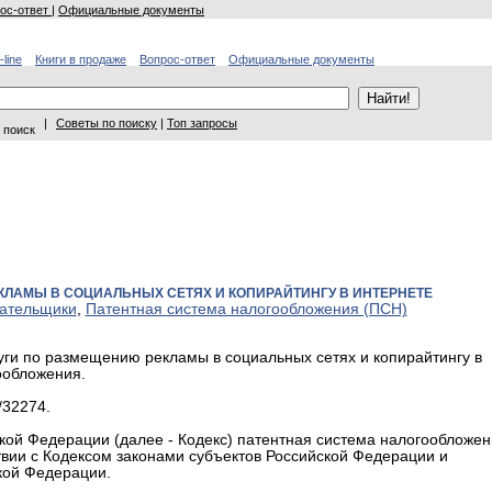
ос-ответ
|
Официальные документы
-line
Книги в продаже
Вопрос-ответ
Официальные документы
|
Советы по поиску
|
Топ запросы
 поиск
КЛАМЫ В СОЦИАЛЬНЫХ СЕТЯХ И КОПИРАЙТИНГУ В ИНТЕРНЕТЕ
ательщики
,
Патентная система налогообложения (ПСН)
и по размещению рекламы в социальных сетях и копирайтингу в
ообложения.
/32274.
ийской Федерации (далее - Кодекс) патентная система налогообложе
ствии с Кодексом законами субъектов Российской Федерации и
кой Федерации.