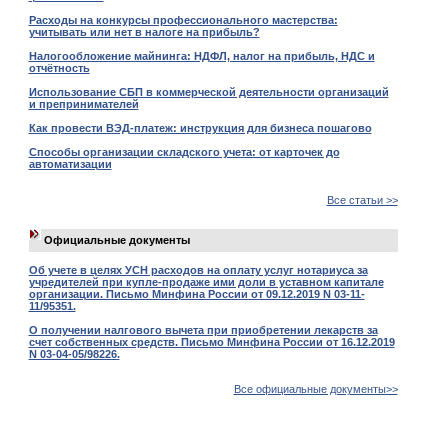
Расходы на конкурсы профессионального мастерства:
учитывать или нет в налоге на прибыль?
Налогообложение майнинга: НДФЛ, налог на прибыль, НДС и
отчётность
Использование СБП в коммерческой деятельности организаций
и препринимателей
Как провести ВЭД-платеж: инструкция для бизнеса пошагово
Способы организации складского учета: от карточек до
автоматизации
Все статьи >>
Официальные документы
Об учете в целях УСН расходов на оплату услуг нотариуса за
учредителей при купле-продаже ими доли в уставном капитале
организации. Письмо Минфина России от 09.12.2019 N 03-11-
11/95351.
О получении налгового вычета при приобретении лекарств за
счет собственных средств. Письмо Минфина России от 16.12.2019
N 03-04-05/98226.
Все официальные документы>>