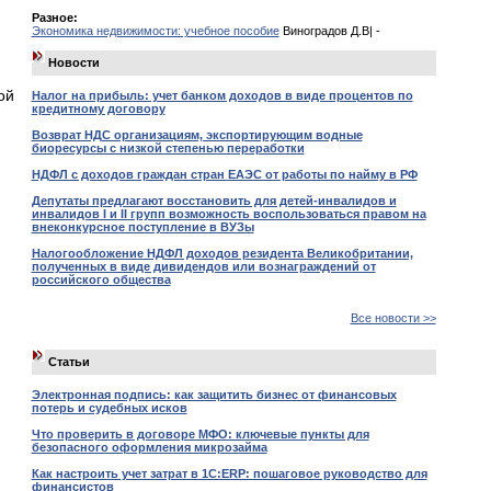
Разное:
Экономика недвижимости: учебное пособие
Виноградов Д.В| -
Новости
ой
Налог на прибыль: учет банком доходов в виде процентов по
кредитному договору
Возврат НДС организациям, экспортирующим водные
биоресурсы с низкой степенью переработки
НДФЛ с доходов граждан стран ЕАЭС от работы по найму в РФ
Депутаты предлагают восстановить для детей-инвалидов и
инвалидов I и II групп возможность воспользоваться правом на
внеконкурсное поступление в ВУЗы
Налогообложение НДФЛ доходов резидента Великобритании,
полученных в виде дивидендов или вознаграждений от
российского общества
Все новости >>
Статьи
Электронная подпись: как защитить бизнес от финансовых
потерь и судебных исков
Что проверить в договоре МФО: ключевые пункты для
безопасного оформления микрозайма
Как настроить учет затрат в 1С:ERP: пошаговое руководство для
финансистов