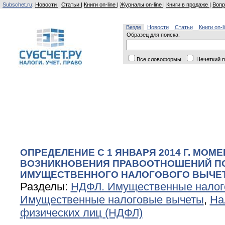
Subschet.ru
:
Новости
|
Статьи
|
Книги on-line
|
Журналы on-line
|
Книги в продаже
|
Вопр
Везде
Новости
Статьи
Книги on-l
Образец для поиска:
Все словоформы
Нечеткий п
ОПРЕДЕЛЕНИЕ С 1 ЯНВАРЯ 2014 Г. МОМЕ
ВОЗНИКНОВЕНИЯ ПРАВООТНОШЕНИЙ П
ИМУЩЕСТВЕННОГО НАЛОГОВОГО ВЫЧЕТ
Разделы:
НДФЛ. Имущественные налог
Имущественные налоговые вычеты
,
На
физических лиц (НДФЛ)