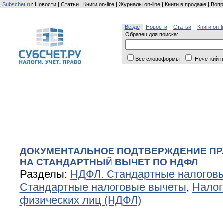
Subschet.ru
:
Новости
|
Статьи
|
Книги on-line
|
Журналы on-line
|
Книги в продаже
|
Вопр
Везде
Новости
Статьи
Книги on-l
Образец для поиска:
Все словоформы
Нечеткий п
ДОКУМЕНТАЛЬНОЕ ПОДТВЕРЖДЕНИЕ ПР
НА СТАНДАРТНЫЙ ВЫЧЕТ ПО НДФЛ
Разделы:
НДФЛ. Стандартные налогов
Стандартные налоговые вычеты
,
Налог
физических лиц (НДФЛ)