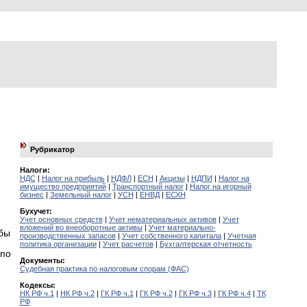
Рубрикатор
Налоги:
НДС
|
Налог на прибыль
|
НДФЛ
|
ЕСН
|
Акцизы
|
НДПИ
|
Налог на
имущество предприятий
|
Транспортный налог
|
Налог на игорный
бизнес
|
Земельный налог
|
УСН
|
ЕНВД
|
ЕСХН
Бухучет:
Учет основных средств
|
Учет нематериальных активов
|
Учет
вложений во внеоборотные активы
|
Учет материально-
бы
производственных запасов
|
Учет собственного капитала
|
Учетная
политика организации
|
Учет расчетов
|
Бухгалтерская отчетность
 по
Документы:
Судебная практика по налоговым спорам (ФАС)
Кодексы:
НК РФ ч.1
|
НК РФ ч.2
|
ГК РФ ч.1
|
ГК РФ ч.2
|
ГК РФ ч.3
|
ГК РФ ч.4
|
ТК
РФ