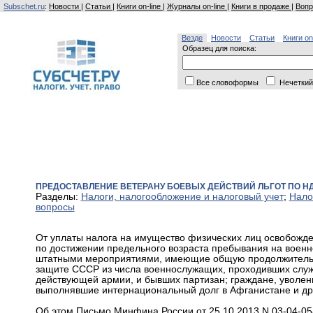
Subschet.ru
:
Новости
|
Статьи
|
Книги on-line
|
Журналы on-line
|
Книги в продаже
|
Вопр
Везде
Новости
Статьи
Книги on
Образец для поиска:
Все словоформы
Нечеткий
ПРЕДОСТАВЛЕНИЕ ВЕТЕРАНУ БОЕВЫХ ДЕЙСТВИЙ ЛЬГОТ ПО НД
Разделы:
Налоги, налогообложение и налоговый учет
;
Нало
вопросы
От уплаты налога на имущество физических лиц освобожде
по достижении предельного возраста пребывания на военно
штатными мероприятиями, имеющие общую продолжительнос
защите СССР из числа военнослужащих, проходивших службу
действующей армии, и бывших партизан; граждане, уволе
выполнявшие интернациональный долг в Афганистане и друг
Об этом Письмо Минфина России от 25.10.2013 N 03-04-05