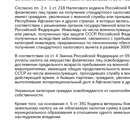
Согласно пп. 2 п. 1 ст. 218 Налогового кодекса Российской
физических лиц право на получение стандартного налогово
имеют граждане, уволенные с военной службы или призыв
Республике Афганистан и других странах, в которых велись
соответствии с решениями органов государственной власт
Российской Федерации. Инвалиды из числа военнослужащих, 
или увечья, полученных при защите СССР, Российской Фед
полученных вследствие заболевания, связанного с пребыва
категорий инвалидов, приравненных по пенсионному обес
получение стандартного налогового вычета в размере 3000
В соответствии со ст. 4 Закона Российской Федерации от 09
уплаты налога на имущество физических лиц освобождены 
достижении предельного возраста пребывания на военной 
мероприятиями, имеющие общую продолжительность военно
СССР из числа военнослужащих, проходивших службу в воин
действующей армии, и бывших партизан; граждане, уволе
выполнявшие интернациональный долг в Афганистане и друг
Указанные категории граждан освобождаются от налогообл
собственности.
Кроме того, на основании п. 5 ст. 391 Кодекса ветераны 
земельному налогу на не облагаемую налогом сумму в разм
муниципального образования в отношении одного земельно
наследуемом владении.