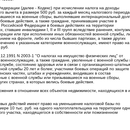
 Федерации (далее - Кодекс) при исчислении налога на доходы
го вычета в размере 500 руб. за каждый месяц налогового периода
авшиеся на военные сборы, выполнявшие интернациональный долг
 боевые действия, а также граждане, принимавшие участие в
и Российской Федерации в боевых действиях на территории
ставшие инвалидами I, II и III групп вследствие ранения, контузи
ерации или при исполнении иных обязанностей военной службы, л
нием на фронте, либо из числа бывших партизан, а также других
печению к указанным категориям военнослужащих, имеют право на
 руб.
.12.1991 N 2003-1 ''О налогах на имущество физических лиц'' от
военнослужащие, а также граждане, уволенные с военной службы 
службе, состоянию здоровья или в связи с организационно-штатны
й службы 20 лет и более; участники боевых операций по защите
ских частях, штабах и учреждениях, входивших в состав
нные с военной службы или призывавшиеся на военные сборы,
их странах, в которых велись боевые действия.
ожения в отношении всех объектов недвижимости, находящихся в 
боевых действий имеют право на уменьшение налоговой базы по
ере 10 тыс. руб. на одного налогоплательщика на территории одн
го участка, находящегося в собственности или пожизненном