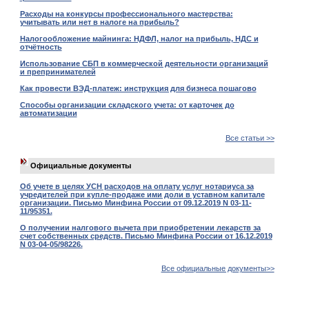
Расходы на конкурсы профессионального мастерства:
учитывать или нет в налоге на прибыль?
Налогообложение майнинга: НДФЛ, налог на прибыль, НДС и
отчётность
Использование СБП в коммерческой деятельности организаций
и препринимателей
Как провести ВЭД-платеж: инструкция для бизнеса пошагово
Способы организации складского учета: от карточек до
автоматизации
Все статьи >>
Официальные документы
Об учете в целях УСН расходов на оплату услуг нотариуса за
учредителей при купле-продаже ими доли в уставном капитале
организации. Письмо Минфина России от 09.12.2019 N 03-11-
11/95351.
О получении налгового вычета при приобретении лекарств за
счет собственных средств. Письмо Минфина России от 16.12.2019
N 03-04-05/98226.
Все официальные документы>>