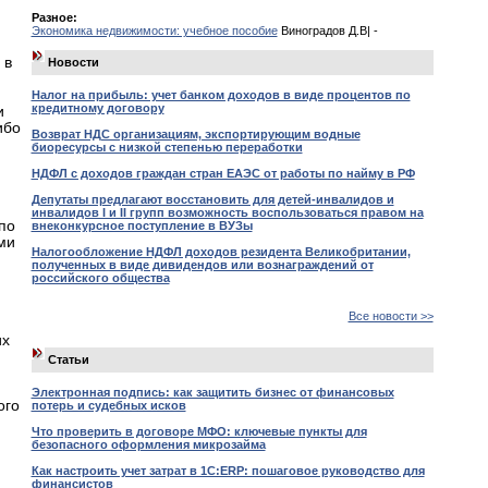
Разное:
Экономика недвижимости: учебное пособие
Виноградов Д.В| -
 в
Новости
Налог на прибыль: учет банком доходов в виде процентов по
кредитному договору
и
ибо
Возврат НДС организациям, экспортирующим водные
биоресурсы с низкой степенью переработки
НДФЛ с доходов граждан стран ЕАЭС от работы по найму в РФ
Депутаты предлагают восстановить для детей-инвалидов и
инвалидов I и II групп возможность воспользоваться правом на
по
внеконкурсное поступление в ВУЗы
ми
Налогообложение НДФЛ доходов резидента Великобритании,
полученных в виде дивидендов или вознаграждений от
российского общества
Все новости >>
их
Статьи
Электронная подпись: как защитить бизнес от финансовых
ого
потерь и судебных исков
Что проверить в договоре МФО: ключевые пункты для
безопасного оформления микрозайма
Как настроить учет затрат в 1С:ERP: пошаговое руководство для
финансистов