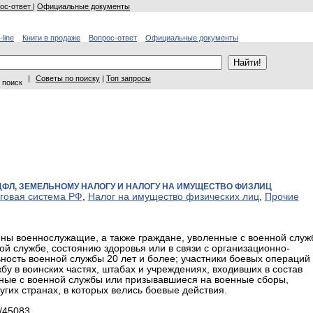
ос-ответ
|
Официальные документы
-line
Книги в продаже
Вопрос-ответ
Официальные документы
|
Советы по поиску
|
Топ запросы
 поиск
ФЛ, ЗЕМЕЛЬНОМУ НАЛОГУ И НАЛОГУ НА ИМУЩЕСТВО ФИЗЛИЦ
говая система РФ
,
Налог на имущество физических лиц
,
Прочие
ны военнослужащие, а также граждане, уволенные с военной служ
й службе, состоянию здоровья или в связи с организационно-
ть военной службы 20 лет и более; участники боевых операций
 в воинских частях, штабах и учреждениях, входивших в состав
нные с военной службы или призывавшиеся на военные сборы,
их странах, в которых велись боевые действия.
/45083.