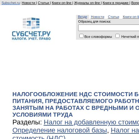
Subschet.ru
:
Новости
|
Статьи
|
Книги on-line
|
Журналы on-line
|
Книги в продаже
|
Вопр
Везде
Новости
Статьи
Книги on-l
Образец для поиска:
Все словоформы
Нечеткий п
НАЛОГООБЛОЖЕНИЕ НДС СТОИМОСТИ 
ПИТАНИЯ, ПРЕДОСТАВЛЯЕМОГО РАБОТН
ЗАНЯТЫМ НА РАБОТАХ С ВРЕДНЫМИ И
УСЛОВИЯМИ ТРУДА
Разделы:
Налог на добавленную стоим
Определение налоговой базы
,
Налог н
стоимость (НДС)