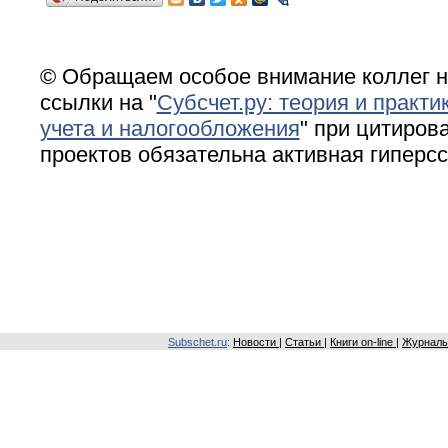
© Обращаем особое внимание коллег н
ссылки на "
Субсчет.ру: теория и практи
учета и налогообложения
" при цитирова
проектов обязательна активная гиперс
Subschet.ru
:
Новости
|
Статьи
|
Книги on-line
|
Журналы 