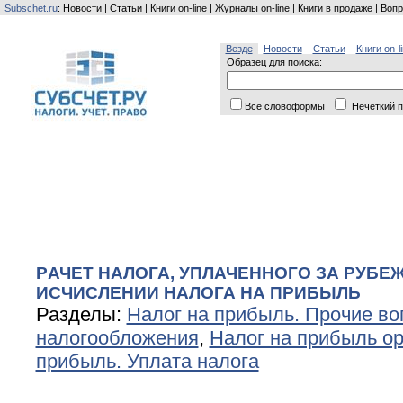
Subschet.ru
:
Новости
|
Статьи
|
Книги on-line
|
Журналы on-line
|
Книги в продаже
|
Вопр
Везде
Новости
Статьи
Книги on-l
Образец для поиска:
Все словоформы
Нечеткий п
PАЧЕТ НАЛОГА, УПЛАЧЕННОГО ЗА РУБЕ
ИСЧИСЛЕНИИ НАЛОГА НА ПРИБЫЛЬ
Разделы:
Налог на прибыль. Прочие в
налогообложения
,
Налог на прибыль о
прибыль. Уплата налога