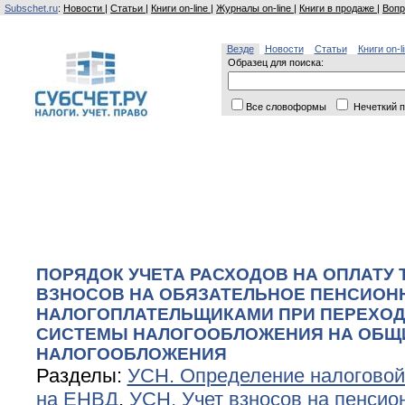
Subschet.ru
:
Новости
|
Статьи
|
Книги on-line
|
Журналы on-line
|
Книги в продаже
|
Вопр
Везде
Новости
Статьи
Книги on-l
Образец для поиска:
Все словоформы
Нечеткий п
ПОРЯДОК УЧЕТА РАСХОДОВ НА ОПЛАТУ 
ВЗНОСОВ НА ОБЯЗАТЕЛЬНОЕ ПЕНСИОН
НАЛОГОПЛАТЕЛЬЩИКАМИ ПРИ ПЕРЕХОД
СИСТЕМЫ НАЛОГООБЛОЖЕНИЯ НА ОБЩ
НАЛОГООБЛОЖЕНИЯ
Разделы:
УСН. Определение налоговой
на ЕНВД
,
УСН. Учет взносов на пенсио