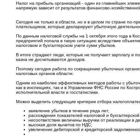
Налог на прибыль организаций - один из главнейших элеме
напрямую зависит от результатов финансово-хозяйственно
Сегодня не только в области, но и в целом по стране по-п
плательщиков, которые декларируют убыточную деятельнос
По данным налоговой службы на 1 октября этого года в Ко
предприятий попала в такую ситуацию вследствие объекти
налоговом и бухгалтерском учете сумм убытков.
В итоге страдают люди, которые не получают зарплату и п
казна не досчитываются доходов.
Поэтому сегодня работа по сокращению убыточных организ
налоговых органов области.
Одним из наиболее эффективных методов работы с убыточ
как в инспекциях, так и в Управлении ФНС России по Костр
исполнительной власти и госстатистики.
Можно выделить следующие критерии отбора налогоплате
заявление убытков в течение ряда лет;
расхождения показателей налоговой и бухгалтерской 
несоответствие величины выручки от реализации в д
высокая доля вычетов по НДС;
увеличение дебиторской и кредиторской задолженнос