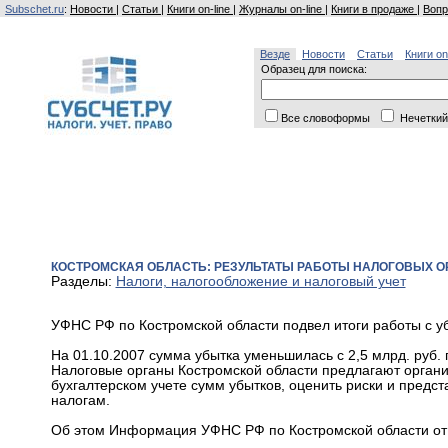
Subschet.ru
:
Новости
|
Статьи
|
Книги on-line
|
Журналы on-line
|
Книги в продаже
|
Вопр
Везде
Новости
Статьи
Книги on
Образец для поиска:
Все словоформы
Нечеткий
КОСТРОМСКАЯ ОБЛАСТЬ: РЕЗУЛЬТАТЫ РАБОТЫ НАЛОГОВЫХ 
Разделы:
Налоги, налогообложение и налоговый учет
УФНС РФ по Костромской области подвел итоги работы с 
На 01.10.2007 сумма убытка уменьшилась с 2,5 млрд. руб. 
Налоговые органы Костромской области предлагают орган
бухгалтерском учете сумм убытков, оценить риски и предс
налогам.
Об этом Информация УФНС РФ по Костромской области от 2