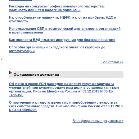
Расходы на конкурсы профессионального мастерства:
учитывать или нет в налоге на прибыль?
Налогообложение майнинга: НДФЛ, налог на прибыль, НДС и
отчётность
Использование СБП в коммерческой деятельности организаций
и препринимателей
Как провести ВЭД-платеж: инструкция для бизнеса пошагово
Способы организации складского учета: от карточек до
автоматизации
ок
Все статьи >>
о
Официальные документы
Об учете в целях УСН расходов на оплату услуг нотариуса за
учредителей при купле-продаже ими доли в уставном капитале
организации. Письмо Минфина России от 09.12.2019 N 03-11-
11/95351.
О получении налгового вычета при приобретении лекарств за
счет собственных средств. Письмо Минфина России от 16.12.2019
N 03-04-05/98226.
Все официальные документы>>