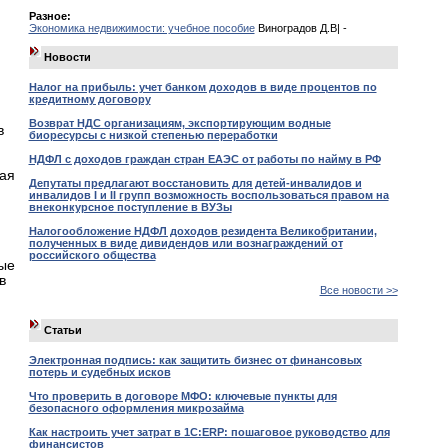
Разное:
Экономика недвижимости: учебное пособие
Виноградов Д.В| -
Новости
Налог на прибыль: учет банком доходов в виде процентов по
кредитному договору
Возврат НДС организациям, экспортирующим водные
в
биоресурсы с низкой степенью переработки
НДФЛ с доходов граждан стран ЕАЭС от работы по найму в РФ
ная
Депутаты предлагают восстановить для детей-инвалидов и
инвалидов I и II групп возможность воспользоваться правом на
внеконкурсное поступление в ВУЗы
Налогообложение НДФЛ доходов резидента Великобритании,
полученных в виде дивидендов или вознаграждений от
российского общества
ые
в
Все новости >>
Статьи
Электронная подпись: как защитить бизнес от финансовых
потерь и судебных исков
Что проверить в договоре МФО: ключевые пункты для
безопасного оформления микрозайма
Как настроить учет затрат в 1С:ERP: пошаговое руководство для
финансистов