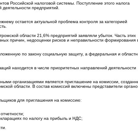
нтов Российской налоговой системы. Поступление этого налога
й деятельности предприятий.
режнему остается актуальной проблема контроля за категорией
ть.
стромской области 21,6% предприятий заявляли убыток. Часть этих
вных причин, недооценки рисков и неправильности формирования 
оложенную по закону социальную защиту, а федеральная и област
аций находится в числе приоритетных направлений деятельности
ными организациями является приглашение на комиссии, созданн
омской области. В состав комиссий включены представители органо
льщиков для приглашения на комиссию:
отчетности;
екларациях по налогу на прибыль и НДС;
ти.