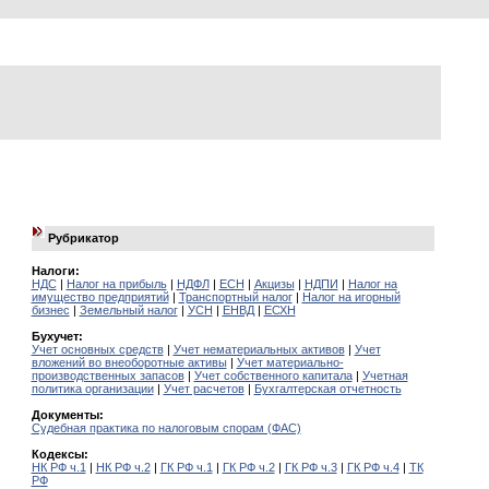
Рубрикатор
Налоги:
НДС
|
Налог на прибыль
|
НДФЛ
|
ЕСН
|
Акцизы
|
НДПИ
|
Налог на
имущество предприятий
|
Транспортный налог
|
Налог на игорный
бизнес
|
Земельный налог
|
УСН
|
ЕНВД
|
ЕСХН
Бухучет:
Учет основных средств
|
Учет нематериальных активов
|
Учет
вложений во внеоборотные активы
|
Учет материально-
производственных запасов
|
Учет собственного капитала
|
Учетная
политика организации
|
Учет расчетов
|
Бухгалтерская отчетность
Документы:
Судебная практика по налоговым спорам (ФАС)
Кодексы:
НК РФ ч.1
|
НК РФ ч.2
|
ГК РФ ч.1
|
ГК РФ ч.2
|
ГК РФ ч.3
|
ГК РФ ч.4
|
ТК
РФ