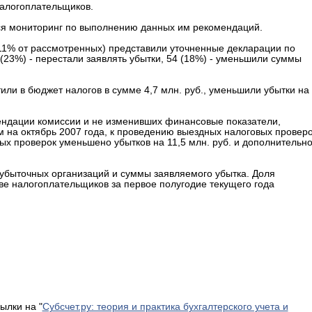
налогоплательщиков.
ся мониторинг по выполнению данных им рекомендаций.
11% от рассмотренных) представили уточненные декларации по
(23%) - перестали заявлять убытки, 54 (18%) - уменьшили суммы
ли в бюджет налогов в сумме 4,7 млн. руб., уменьшили убытки на
ндации комиссии и не изменивших финансовые показатели,
м на октябрь 2007 года, к проведению выездных налоговых провер
ых проверок уменьшено убытков на 11,5 млн. руб. и дополнительн
убыточных организаций и суммы заявляемого убытка. Доля
ве налогоплательщиков за первое полугодие текущего года
ылки на "
Субсчет.ру: теория и практика бухгалтерского учета и